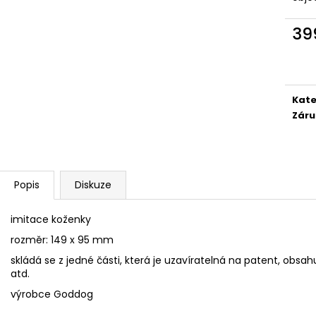
SÓJOVÁ SVÍČKA V PORCELÁNU ZELENÝ
SÓJOVÁ SVÍČKA
ČAJ
400 Kč
39
400 Kč
Měr
cena
Kate
Záru
Popis
Diskuze
imitace koženky
rozměr: 149 x 95 mm
skládá se z jedné části, která je uzavíratelná na patent, obsah
atd.
výrobce Goddog