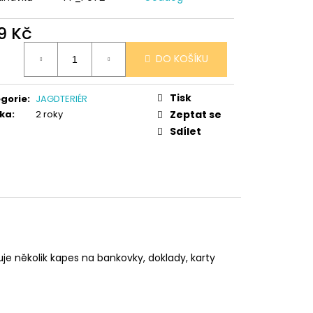
 V PORCELÁNU RŮŽE
9 Kč
ná
DO KOŠÍKU
:
Tisk
gorie
:
JAGDTERIÉR
ka
:
2 roky
Zeptat se
Sdílet
uje několik kapes na bankovky, doklady, karty