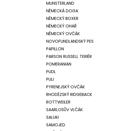
MUNSTERLAND
NĚMECKÁ DOGA
NĚMECKÝ BOXER
NĚMECKÝ OHAŘ
NĚMECKÝ OVČÁK
NOVOFUNDLANDSKÝ PES
PAPILLON
PARSON RUSSELL TERIÉR
POMERANIAN
PUDL
PULI
PYRENEJSKÝ OVČÁK
RHODÉZSKÝ RIDGEBACK
ROTTWEILER
SAARLOSŮV VLČÁK
SALUKI
SAMOJED