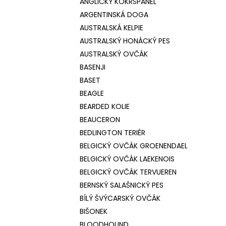
ANGLICKÝ KOKRŠPANĚL
ARGENTINSKÁ DOGA
AUSTRALSKÁ KELPIE
AUSTRALSKÝ HONÁCKÝ PES
AUSTRALSKÝ OVČÁK
BASENJI
BASET
BEAGLE
BEARDED KOLIE
BEAUCERON
BEDLINGTON TERIÉR
BELGICKÝ OVČÁK GROENENDAEL
BELGICKÝ OVČÁK LAEKENOIS
BELGICKÝ OVČÁK TERVUEREN
BERNSKÝ SALAŠNICKÝ PES
BÍLÝ ŠVÝCARSKÝ OVČÁK
BIŠONEK
BLOODHOUND