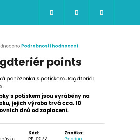
Hledat
Přihlášení
Nákupní
CERTIFIKÁTY A POUKAZY
BAZAR
Obch
košík
rné
odnoceno
Podrobnosti hodnocení
cení
gdteriér points
ktu
ká peněženka s potiskem Jagdteriér
s.
ček.
bky s potiskem jsou vyráběny na
ku, jejich výroba trvá cca. 10
ovních dnů od zaplacení.
Následující
Kód:
Značka:
dnávku
PP_P072
Goddog