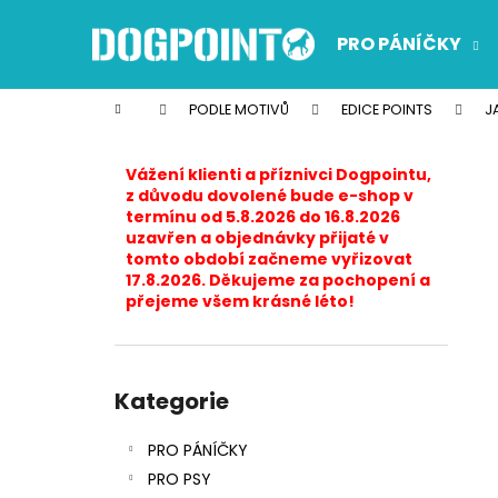
K
Přejít
na
o
PRO PÁNÍČKY
obsah
Zpět
Zpět
š
do
do
í
Domů
PODLE MOTIVŮ
EDICE POINTS
J
k
obchodu
obchodu
P
o
Vážení klienti a příznivci Dogpointu,
s
z důvodu dovolené bude e-shop v
termínu od 5.8.2026 do 16.8.2026
t
uzavřen a objednávky přijaté v
r
tomto období začneme vyřizovat
17.8.2026. Děkujeme za pochopení a
a
přejeme všem krásné léto!
n
n
í
Přeskočit
p
kategorie
Kategorie
a
PRO PÁNÍČKY
n
PRO PSY
e