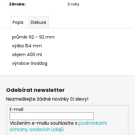
č
Záruka
:
2 roky
u
j
e
Popis
Diskuze
m
e
průměr 62 – 92 mm
výška 154 mm
SÓJOVÁ
objem 400 ml
SVÍČKA
V
výrobce Goddog
PORCELÁNU
ZELENÝ
Z
ČAJ
á
400
Odebírat newsletter
Kč
p
Nezmeškejte žádné novinky či slevy!
a
t
E-mail
í
Vložením e-mailu souhlasíte s
podmínkami
ochrany osobních údajů