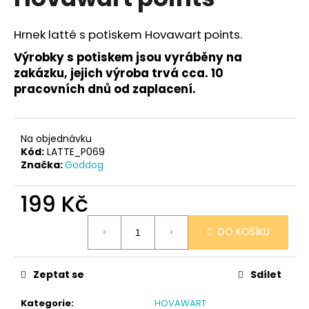
je
a
0,0
z
j
Hrnek latté s potiskem Hovawart points.
5
í
hvězdiček.
Výrobky s potiskem jsou vyráběny na
t
zakázku, jejich výroba trvá cca. 10
?
pracovních dnů od zaplacení.
Na objednávku
Kód:
LATTE_P069
HLEDAT
Značka:
Goddog
199 Kč
D
Měrná
DO KOŠÍKU
o
cena:
p
o
Zeptat se
Sdílet
r
u
Kategorie
:
HOVAWART