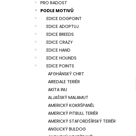
NÁRAMEK TLAPKA - ČERNÁ
PRO RADOST
l
159 Kč
PODLE MOTIVŮ
EDICE DOGPOINT
EDICE ADOPTUJ
EDICE BREEDS
EDICE CRAZY
EDICE HAND
EDICE HOUNDS
EDICE POINTS
AFGHÁNSKÝ CHRT
AIREDALE TERIÉR
AKITA INU
ALJAŠSKÝ MALAMUT
AMERICKÝ KOKRŠPANĚL
AMERICKÝ PITBULL TERIÉR
AMERICKÝ STAFORDŠÍRSKÝ TERIÉR
ANGLICKÝ BULDOG