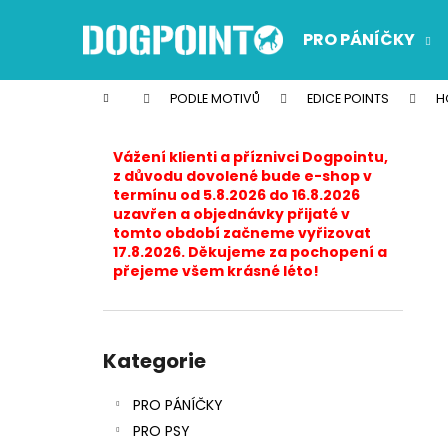
K
Přejít
na
o
PRO PÁNÍČKY
obsah
Zpět
Zpět
š
do
do
í
Domů
PODLE MOTIVŮ
EDICE POINTS
H
k
obchodu
obchodu
P
o
Vážení klienti a příznivci Dogpointu,
s
z důvodu dovolené bude e-shop v
termínu od 5.8.2026 do 16.8.2026
t
uzavřen a objednávky přijaté v
r
tomto období začneme vyřizovat
17.8.2026. Děkujeme za pochopení a
a
přejeme všem krásné léto!
n
n
í
Přeskočit
p
kategorie
Kategorie
a
PRO PÁNÍČKY
n
PRO PSY
e