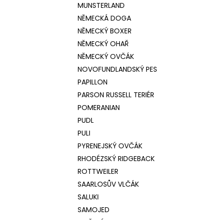
MUNSTERLAND
NĚMECKÁ DOGA
NĚMECKÝ BOXER
NĚMECKÝ OHAŘ
NĚMECKÝ OVČÁK
NOVOFUNDLANDSKÝ PES
PAPILLON
PARSON RUSSELL TERIÉR
POMERANIAN
PUDL
PULI
PYRENEJSKÝ OVČÁK
RHODÉZSKÝ RIDGEBACK
ROTTWEILER
SAARLOSŮV VLČÁK
SALUKI
SAMOJED