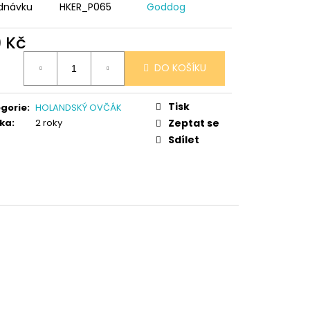
 V PORCELÁNU RŮŽE
dnávku
HKER_P065
Goddog
9 Kč
ná
DO KOŠÍKU
:
Tisk
gorie
:
HOLANDSKÝ OVČÁK
ka
:
2 roky
Zeptat se
Sdílet