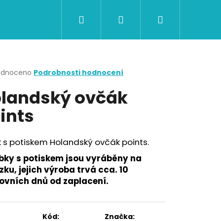
Hledat
Přihlášení
Nákupní
CERTIFIKÁTY A POUKAZY
BAZAR
Obch
košík
rné
odnoceno
Podrobnosti hodnocení
cení
landský ovčák
ktu
ints
ček.
 s potiskem Holandský ovčák points.
bky s potiskem jsou vyráběny na
ku, jejich výroba trvá cca. 10
ovních dnů od zaplacení.
Následující
Kód:
Značka: