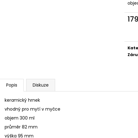
SÓJOVÁ SVÍČKA V PORCELÁNU ZELENÝ
SÓJOVÁ SVÍČKA
obje
ČAJ
400 Kč
400 Kč
17
Měr
cena
Kate
Záru
Popis
Diskuze
keramický hrnek
vhodný pro mytí v myčce
objem 300 ml
průměr 82 mm
výška 95 mm