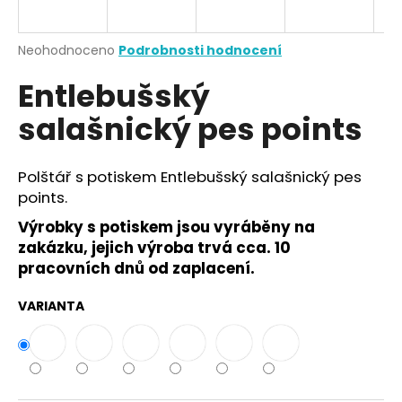
a
j
Průměrné
Neohodnoceno
Podrobnosti hodnocení
í
hodnocení
Entlebušský
produktu
t
je
?
salašnický pes points
0,0
z
5
hvězdiček.
Polštář s potiskem Entlebušský salašnický pes
points.
HLEDAT
Výrobky s potiskem jsou vyráběny na
zakázku, jejich výroba trvá cca. 10
pracovních dnů od zaplacení.
D
o
VARIANTA
p
o
r
u