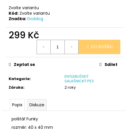
č
u
Zvolte variantu
j
Kód:
Zvolte variantu
Značka:
Goddog
e
m
299 Kč
e
Měrná
DO KOŠÍKU
cena:
PONOŽKY
ČERNÉ
32-
35
Zeptat se
Sdílet
150
Kč
ENTLEBUŠSKÝ
Kategorie
:
SALAŠNICKÝ PES
Záruka
:
2 roky
Popis
Diskuze
polštář Funky
rozměr: 40 x 40 mm