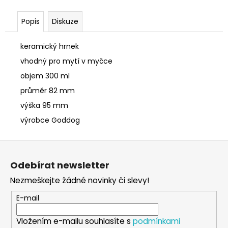
č
u
Popis
Diskuze
j
e
m
keramický hrnek
e
vhodný pro mytí v myčce
objem 300 ml
SÓJOVÁ
průměr 82 mm
SVÍČKA
V
výška 95 mm
PORCELÁNU
výrobce Goddog
ZELENÝ
ČAJ
Z
400
Kč
á
Odebírat newsletter
p
Nezmeškejte žádné novinky či slevy!
a
t
E-mail
í
Vložením e-mailu souhlasíte s
podmínkami