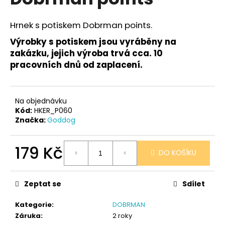
je
a
0,0
z
j
Hrnek s potiskem Dobrman points.
5
í
hvězdiček.
Výrobky s potiskem jsou vyráběny na
t
zakázku, jejich výroba trvá cca. 10
?
pracovních dnů od zaplacení.
Na objednávku
Kód:
HKER_P060
HLEDAT
Značka:
Goddog
179 Kč
DO KOŠÍKU
D
Měrná
o
cena:
p
Zeptat se
Sdílet
o
r
Kategorie
:
DOBRMAN
u
Záruka
:
2 roky