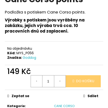
je
a
0,0
z
j
Podložka s potiskem Cane Corso points.
5
í
hvězdiček.
Výrobky s potiskem jsou vyráběny na
t
zakázku, jejich výroba trvá cca. 10
?
pracovních dnů od zaplacení.
Na objednávku
Kód:
MYS_P056
HLEDAT
Značka:
Goddog
149 Kč
D
Měrná
DO KOŠÍKU
o
cena:
p
o
Zeptat se
Sdílet
r
u
Kategorie
:
CANE CORSO