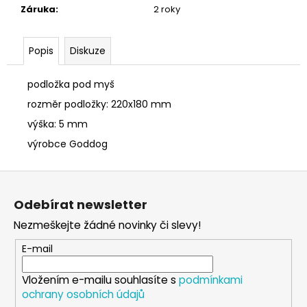
č
Záruka
:
2 roky
u
j
e
Popis
Diskuze
m
e
podložka pod myš
rozměr podložky: 220x180 mm
SÓJOVÁ
výška: 5 mm
SVÍČKA
V
výrobce Goddog
PORCELÁNU
ZELENÝ
Z
ČAJ
á
400
Odebírat newsletter
Kč
p
Nezmeškejte žádné novinky či slevy!
a
t
E-mail
í
Vložením e-mailu souhlasíte s
podmínkami
ochrany osobních údajů