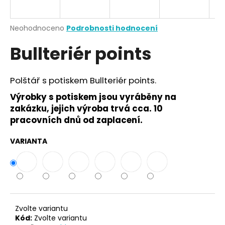
a
j
Průměrné
Neohodnoceno
Podrobnosti hodnocení
í
hodnocení
Bullteriér points
produktu
t
je
?
0,0
z
Polštář s potiskem Bullteriér points.
5
hvězdiček.
Výrobky s potiskem jsou vyráběny na
zakázku, jejich výroba trvá cca. 10
HLEDAT
pracovních dnů od zaplacení.
VARIANTA
D
o
p
o
r
Zvolte variantu
u
Kód:
Zvolte variantu