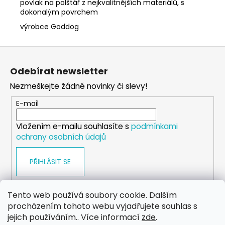
povlak na polštář z nejkvalitnějších materiálů, s
dokonalým povrchem
výrobce Goddog
Z
á
Odebírat newsletter
p
Nezmeškejte žádné novinky či slevy!
a
t
E-mail
í
Vložením e-mailu souhlasíte s
podmínkami
ochrany osobních údajů
PŘIHLÁSIT SE
Tento web používá soubory cookie. Dalším
procházením tohoto webu vyjadřujete souhlas s
WEB
FACEBOOK
INSTAGRAM
YOUTUBE
jejich používáním.. Více informací
zde
.