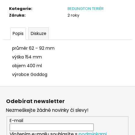
č
u
Kategorie
:
BEDLINGTON TERIÉR
j
Záruka
:
2 roky
e
m
e
Popis
Diskuze
průměr 62 – 92 mm
NÁRAMEK
TLAPKA
výška 154 mm
-
objem 400 ml
ČERNÁ
výrobce Goddog
159
Kč
Z
á
Odebírat newsletter
p
Nezmeškejte žádné novinky či slevy!
a
t
E-mail
í
Vložením e-mailu souhlasíte s
podmínkami