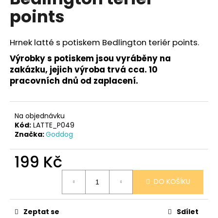
je
a
points
0,0
z
j
5
í
hvězdiček.
Hrnek latté s potiskem Bedlington teriér points.
t
Výrobky s potiskem jsou vyráběny na
?
zakázku, jejich výroba trvá cca. 10
pracovních dnů od zaplacení.
HLEDAT
Na objednávku
Kód:
LATTE_P049
Značka:
Goddog
D
199 Kč
o
Měrná
p
DO KOŠÍKU
cena:
o
r
u
Zeptat se
Sdílet