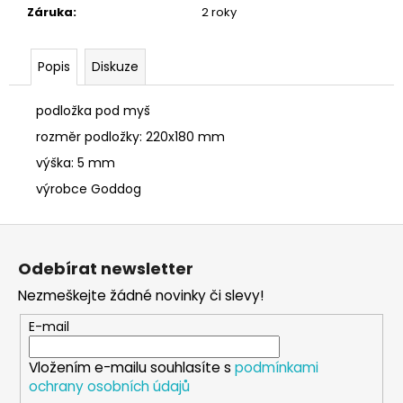
č
Záruka
:
2 roky
u
j
e
Popis
Diskuze
m
e
podložka pod myš
rozměr podložky: 220x180 mm
PONOŽKY
výška: 5 mm
ČERNÉ
36-
výrobce Goddog
41
150
Z
Kč
á
Odebírat newsletter
p
Nezmeškejte žádné novinky či slevy!
a
t
E-mail
í
Vložením e-mailu souhlasíte s
podmínkami
ochrany osobních údajů