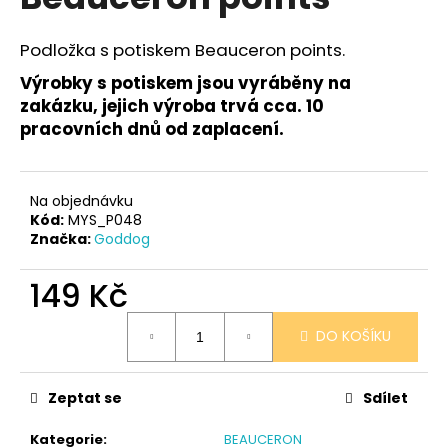
je
a
0,0
z
j
Podložka s potiskem Beauceron points.
5
í
hvězdiček.
Výrobky s potiskem jsou vyráběny na
t
zakázku, jejich výroba trvá cca. 10
?
pracovních dnů od zaplacení.
Na objednávku
Kód:
MYS_P048
HLEDAT
Značka:
Goddog
149 Kč
D
Měrná
DO KOŠÍKU
o
cena:
p
o
Zeptat se
Sdílet
r
u
Kategorie
:
BEAUCERON