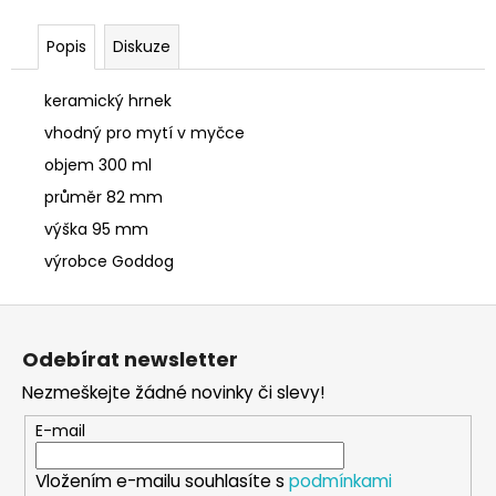
č
u
Popis
Diskuze
j
e
m
keramický hrnek
e
vhodný pro mytí v myčce
objem 300 ml
PONOŽKY
průměr 82 mm
ČERNÉ
36-
výška 95 mm
41
výrobce Goddog
150
Kč
Z
á
Odebírat newsletter
p
Nezmeškejte žádné novinky či slevy!
a
t
E-mail
í
Vložením e-mailu souhlasíte s
podmínkami