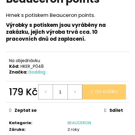
je
a
0,0
z
j
Hrnek s potiskem Beauceron points.
5
í
hvězdiček.
Výrobky s potiskem jsou vyráběny na
t
zakázku, jejich výroba trvá cca. 10
?
pracovních dnů od zaplacení.
Na objednávku
Kód:
HKER_P048
HLEDAT
Značka:
Goddog
179 Kč
DO KOŠÍKU
D
Měrná
o
cena:
p
Zeptat se
Sdílet
o
r
Kategorie
:
BEAUCERON
u
Záruka
:
2 roky