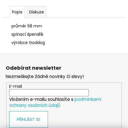
č
u
Popis
Diskuze
j
e
m
průměr 58 mm
e
spínací špendlík
výrobce Goddog
SÓJOVÁ
SVÍČKA
Z
V
á
PORCELÁNU
Odebírat newsletter
MELOUN
p
A
Nezmeškejte žádné novinky či slevy!
a
MALINA
t
400
E-mail
Kč
í
Vložením e-mailu souhlasíte s
podmínkami
ochrany osobních údajů
PŘIHLÁSIT SE