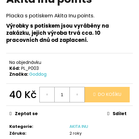
je
a
0,0
z
j
Placka s potiskem Akita Inu points.
5
í
hvězdiček.
Výrobky s potiskem jsou vyráběny na
t
zakázku, jejich výroba trvá cca. 10
?
pracovních dnů od zaplacení.
Na objednávku
Kód:
PL_P003
HLEDAT
Značka:
Goddog
40 Kč
DO KOŠÍKU
D
Měrná
o
cena:
p
Zeptat se
Sdílet
o
r
Kategorie
:
AKITA INU
u
Záruka
:
2 roky