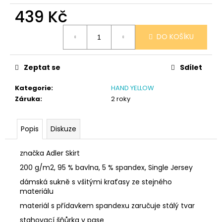
č
439 Kč
u
j
Měrná
e
DO KOŠÍKU
cena:
m
e
Zeptat se
Sdílet
NÁRAMEK
Kategorie
:
HAND YELLOW
TLAPKA
Záruka
:
2 roky
-
ČERNÁ
159
Popis
Diskuze
Kč
značka Adler Skirt
200 g/m2, 95 % bavlna, 5 % spandex, Single Jersey
dámská sukně s všitými kraťasy ze stejného
materiálu
materiál s přídavkem spandexu zaručuje stálý tvar
stahovací šňůrka v pase