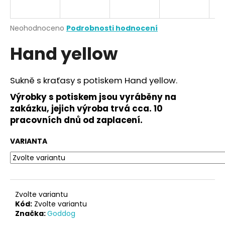
a
j
Průměrné
Neohodnoceno
Podrobnosti hodnocení
í
hodnocení
Hand yellow
produktu
t
je
?
0,0
z
Sukně s kraťasy s potiskem Hand yellow.
5
hvězdiček.
Výrobky s potiskem jsou vyráběny na
zakázku, jejich výroba trvá cca. 10
HLEDAT
pracovních dnů od zaplacení.
VARIANTA
D
o
p
o
Zvolte variantu
r
Kód:
Zvolte variantu
Značka:
Goddog
u