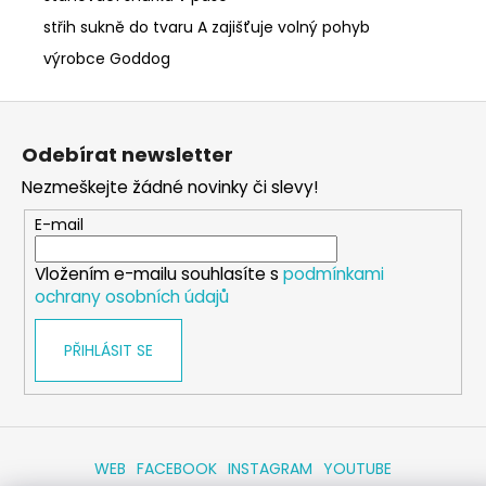
střih sukně do tvaru A zajišťuje volný pohyb
výrobce Goddog
Z
á
Odebírat newsletter
p
Nezmeškejte žádné novinky či slevy!
a
t
E-mail
í
Vložením e-mailu souhlasíte s
podmínkami
ochrany osobních údajů
PŘIHLÁSIT SE
WEB
FACEBOOK
INSTAGRAM
YOUTUBE