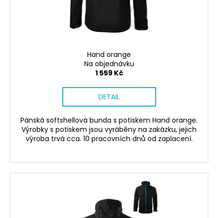
č
d
u
u
j
k
e
t
m
ů
e
Hand orange
Na objednávku
1 559 Kč
SÓJOVÁ
SVÍČKA
DETAIL
V
PORCELÁNU
BONPARI
Pánská softshellová bunda s potiskem Hand orange.
400
Výrobky s potiskem jsou vyráběny na zakázku, jejich
Kč
výroba trvá cca. 10 pracovních dnů od zaplacení.