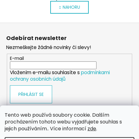
v
á
NAHORU
l
n
k
á
o
d
Z
v
a
á
á
c
Odebírat newsletter
n
p
í
í
Nezmeškejte žádné novinky či slevy!
p
a
r
t
E-mail
v
í
k
Vložením e-mailu souhlasíte s
podmínkami
y
ochrany osobních údajů
v
ý
PŘIHLÁSIT SE
p
i
s
Tento web používá soubory cookie. Dalším
u
procházením tohoto webu vyjadřujete souhlas s
WEB
FACEBOOK
INSTAGRAM
YOUTUBE
jejich používáním.. Více informací
zde
.