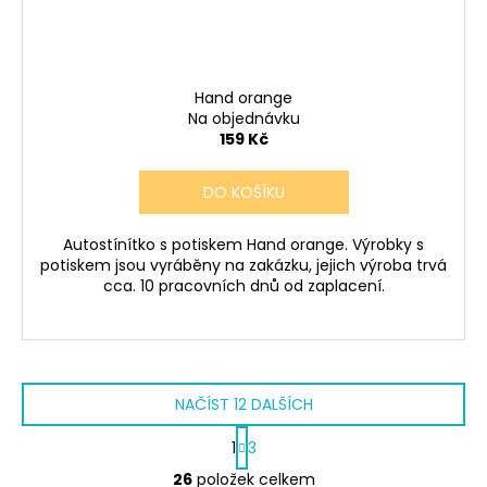
Hand orange
Na objednávku
159 Kč
DO KOŠÍKU
Autostínítko s potiskem Hand orange. Výrobky s
potiskem jsou vyráběny na zakázku, jejich výroba trvá
cca. 10 pracovních dnů od zaplacení.
NAČÍST 12 DALŠÍCH
S
1
3
t
O
r
26
položek celkem