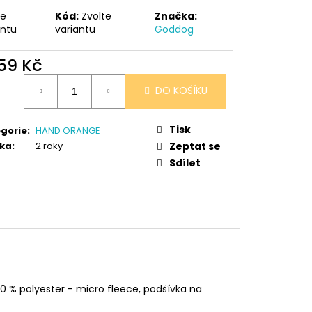
te
Kód:
Zvolte
Značka:
antu
variantu
Goddog
559 Kč
ná
DO KOŠÍKU
:
Tisk
gorie
:
HAND ORANGE
ka
:
2 roky
Zeptat se
Sdílet
0 % polyester - micro fleece, podšívka na