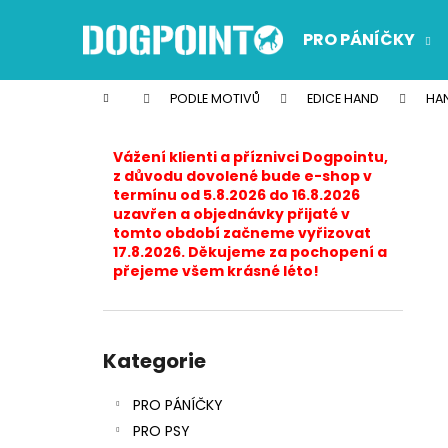
K
Přejít
na
o
PRO PÁNÍČKY
obsah
Zpět
Zpět
š
do
do
í
Domů
PODLE MOTIVŮ
EDICE HAND
HA
k
obchodu
obchodu
P
o
Vážení klienti a příznivci Dogpointu,
s
z důvodu dovolené bude e-shop v
termínu od 5.8.2026 do 16.8.2026
t
uzavřen a objednávky přijaté v
r
tomto období začneme vyřizovat
17.8.2026. Děkujeme za pochopení a
a
přejeme všem krásné léto!
n
n
í
Přeskočit
p
kategorie
Kategorie
a
PRO PÁNÍČKY
n
PRO PSY
e