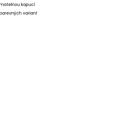
nímatelnou kapucí
 barevných variant