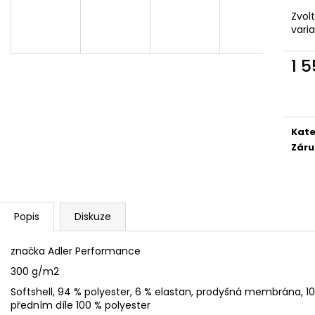
YORKŠÍRSKÝ TERIÉR BREEDS
I WILL LOVE YOU
Zvol
439 Kč
359 Kč
vari
1 
Měr
cena
Kate
Záru
Popis
Diskuze
značka Adler Performance
300 g/m2
Softshell, 94 % polyester, 6 % elastan, prodyšná membrána, 10
předním díle 100 % polyester