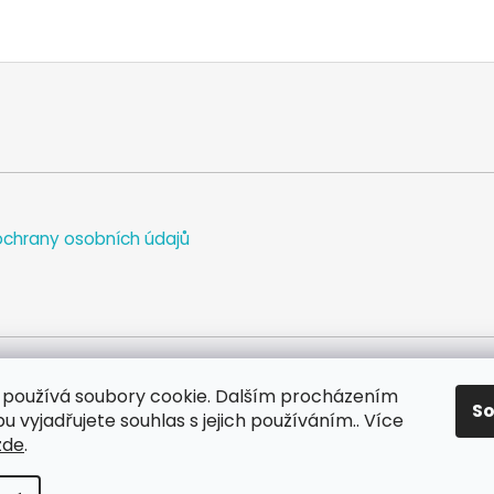
chrany osobních údajů
používá soubory cookie. Dalším procházením
S
WEB
FACEBOOK
INSTAGRAM
YOUTUBE
 vyjadřujete souhlas s jejich používáním.. Více
zde
.
va vyhrazena.
Upravit nastavení cookies