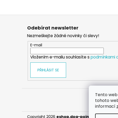
Z
á
Odebírat newsletter
p
Nezmeškejte žádné novinky či slevy!
a
t
E-mail
í
Vložením e-mailu souhlasíte s
podmínkami o
PŘIHLÁSIT SE
Tento web 
tohoto webu
informací
Copyright 2026
eshop.dog-point
. Všechna prá