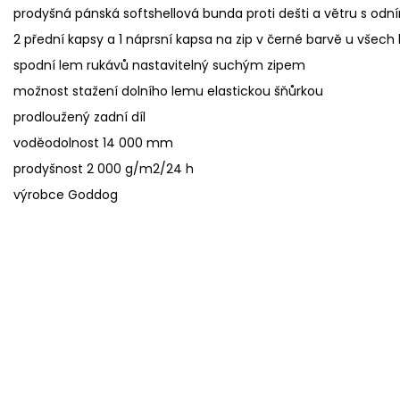
prodyšná pánská softshellová bunda proti dešti a větru s od
2 přední kapsy a 1 náprsní kapsa na zip v černé barvě u všech
spodní lem rukávů nastavitelný suchým zipem
možnost stažení dolního lemu elastickou šňůrkou
prodloužený zadní díl
voděodolnost 14 000 mm
prodyšnost 2 000 g/m2/24 h
výrobce Goddog