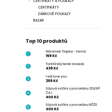
CERTIFIKÁTY A POUKAZY
CERTIFIKÁTY
DÁRKOVÉ POUKAZY
BAZAR
Top 10 produktů
Náramek Tlapka - černá
159 Kč
Yorkšírský teriér breeds
439 Kč
I will love you
359 Kč
Sójová svíčka v porcelánu ZELENÝ
ČAJ
400 Kč
Sójová svíčka v porcelánu RŮŽE
400 Kč