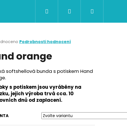
Hledat
Přihlášení
Nákupní
CERTIFIKÁTY A POUKAZY
BAZAR
Obch
košík
rné
odnoceno
Podrobnosti hodnocení
cení
nd orange
ktu
ká softshellová bunda s potiskem Hand
ge.
ček.
bky s potiskem jsou vyráběny na
ku, jejich výroba trvá cca. 10
ovních dnů od zaplacení.
Následující
ANTA