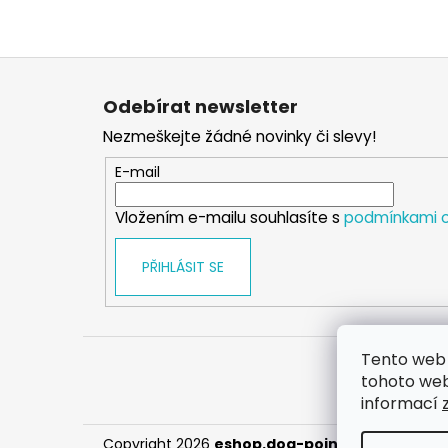
Z
á
Odebírat newsletter
p
Nezmeškejte žádné novinky či slevy!
a
t
E-mail
í
Vložením e-mailu souhlasíte s
podmínkami o
PŘIHLÁSIT SE
Tento web 
tohoto webu
informací
Copyright 2026
eshop.dog-point
. Všechna prá