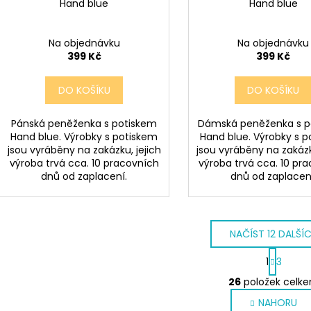
Hand blue
Hand blue
Na objednávku
Na objednávku
399 Kč
399 Kč
DO KOŠÍKU
DO KOŠÍKU
Pánská peněženka s potiskem
Dámská peněženka s p
Hand blue. Výrobky s potiskem
Hand blue. Výrobky s 
jsou vyráběny na zakázku, jejich
jsou vyráběny na zakázk
výroba trvá cca. 10 pracovních
výroba trvá cca. 10 pr
dnů od zaplacení.
dnů od zaplacen
NAČÍST 12 DALŠÍ
S
1
3
t
O
r
26
položek celk
v
á
NAHORU
l
n