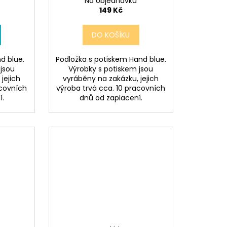
Na objednávku
149 Kč
DO KOŠÍKU
d blue.
Podložka s potiskem Hand blue.
 jsou
Výrobky s potiskem jsou
jejich
vyráběny na zakázku, jejich
acovních
výroba trvá cca. 10 pracovních
í.
dnů od zaplacení.