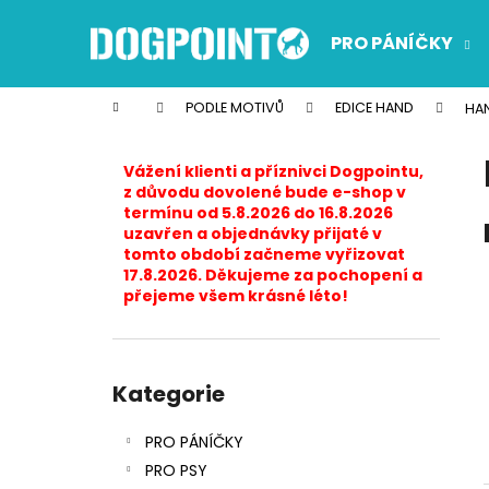
K
Přejít
na
o
PRO PÁNÍČKY
obsah
Zpět
Zpět
š
do
do
í
Domů
PODLE MOTIVŮ
EDICE HAND
HAN
k
obchodu
obchodu
P
o
Vážení klienti a příznivci Dogpointu,
s
z důvodu dovolené bude e-shop v
termínu od 5.8.2026 do 16.8.2026
t
uzavřen a objednávky přijaté v
r
tomto období začneme vyřizovat
17.8.2026. Děkujeme za pochopení a
a
přejeme všem krásné léto!
n
n
í
Přeskočit
p
kategorie
Kategorie
a
PRO PÁNÍČKY
n
PRO PSY
e