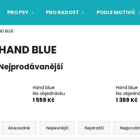
PRO PSY
PRO RADOST
PODLE MOTIVŮ
D BLUE
Co potřebujete najít?
HAND BLUE
HLEDAT
Nejprodávanější
Doporučujeme
Hand blue
Hand blue
Na objednávku
Na objedn
1 559 Kč
1 369 Kč
Ř
a
Abecedně
Nejlevnější
Nejdražší
Nejprodá
z