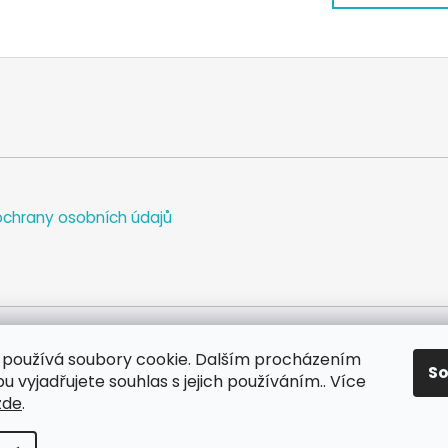
k
á
o
d
v
a
á
c
n
í
í
p
r
v
k
y
chrany osobních údajů
v
ý
p
i
s
u
používá soubory cookie. Dalším procházením
S
WEB
FACEBOOK
INSTAGRAM
YOUTUBE
 vyjadřujete souhlas s jejich používáním.. Více
zde
.
va vyhrazena.
Upravit nastavení cookies