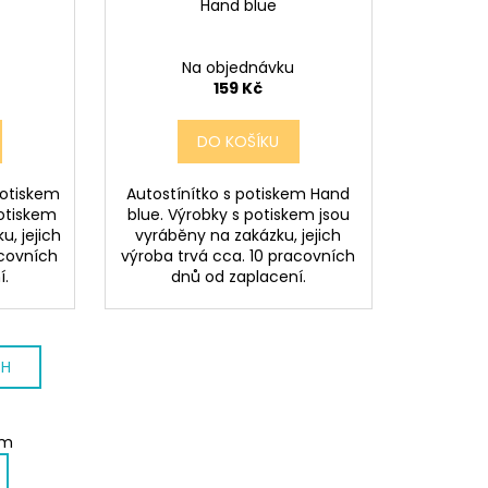
Hand blue
Na objednávku
159 Kč
DO KOŠÍKU
otiskem
Autostínítko s potiskem Hand
potiskem
blue. Výrobky s potiskem jsou
u, jejich
vyráběny na zakázku, jejich
acovních
výroba trvá cca. 10 pracovních
í.
dnů od zaplacení.
CH
em