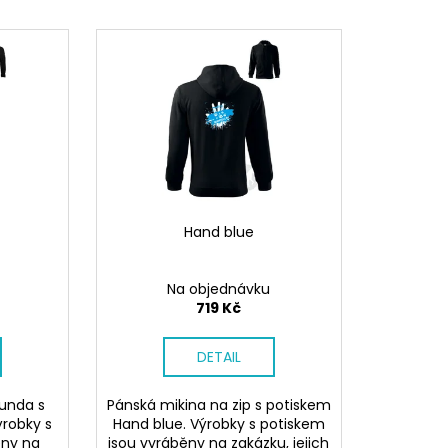
 V PORCELÁNU RŮŽE
Hand blue
Na objednávku
719 Kč
DETAIL
bunda s
Pánská mikina na zip s potiskem
ýrobky s
Hand blue. Výrobky s potiskem
ěny na
jsou vyráběny na zakázku, jejich