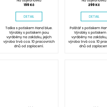
Na objednávku
Na objednávku
199 Kč
299 Kč
DETAIL
DETAIL
Taška s potiskem Hand blue.
Polštář s potiskem Han
Výrobky s potiskem jsou
Výrobky s potiskem
vyráběny na zakázku, jejich
vyráběny na zakázku, 
výroba trvá cca. 10 pracovních
výroba trvá cca. 10 pr
dnů od zaplacení.
dnů od zaplacen