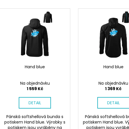
SÓJOVÁ SVÍČKA V PORCELÁNU ZELENÝ
SÓJOVÁ SVÍČKA
e
ČAJ
V
400 Kč
n
ý
400 Kč
í
p
p
i
r
s
o
p
d
r
u
o
k
d
Hand blue
Hand blue
t
u
ů
k
Na objednávku
Na objednávku
t
1 559 Kč
1 369 Kč
ů
DETAIL
DETAIL
Pánská softshellová bunda s
Pánská softshellová 
potiskem Hand blue. Výrobky s
potiskem Hand blue. V
potiskem jsou vyráběny na
potiskem jsou vyráb