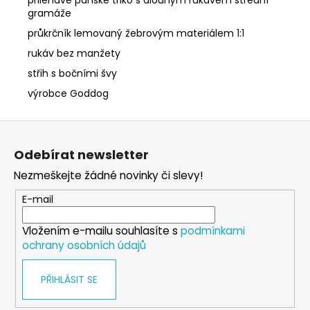
gramáže
průkrčník lemovaný žebrovým materiálem 1:1
rukáv bez manžety
střih s bočními švy
výrobce Goddog
Z
á
Odebírat newsletter
p
Nezmeškejte žádné novinky či slevy!
a
t
E-mail
í
Vložením e-mailu souhlasíte s
podmínkami
ochrany osobních údajů
PŘIHLÁSIT SE