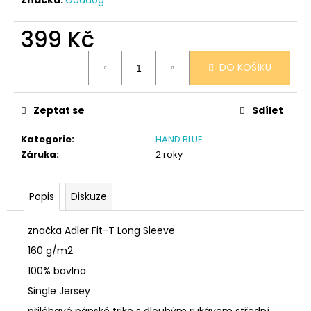
č
u
j
399 Kč
e
Měrná
m
DO KOŠÍKU
cena:
e
Zeptat se
Sdílet
SÓJOVÁ
SVÍČKA
Kategorie
:
HAND BLUE
V
PORCELÁNU
Záruka
:
2 roky
RŮŽE
400
Kč
Popis
Diskuze
značka Adler Fit-T Long Sleeve
160 g/m2
100% bavlna
Single Jersey
přiléhavé pánské triko s dlouhým rukávem střední