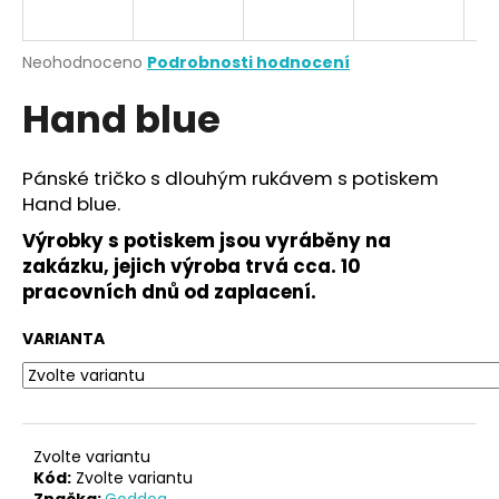
a
j
Průměrné
Neohodnoceno
Podrobnosti hodnocení
í
hodnocení
Hand blue
produktu
t
je
?
0,0
z
Pánské tričko s dlouhým rukávem s potiskem
5
Hand blue.
hvězdiček.
Výrobky s potiskem jsou vyráběny na
HLEDAT
zakázku, jejich výroba trvá cca. 10
pracovních dnů od zaplacení.
VARIANTA
D
o
p
o
r
Zvolte variantu
u
Kód:
Zvolte variantu
Značka:
Goddog