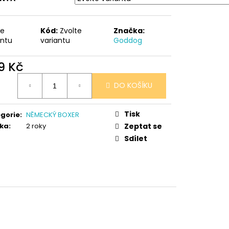
 V PORCELÁNU RŮŽE
te
Kód:
Zvolte
Značka:
antu
variantu
Goddog
9 Kč
ná
DO KOŠÍKU
:
Tisk
gorie
:
NĚMECKÝ BOXER
ka
:
2 roky
Zeptat se
Sdílet