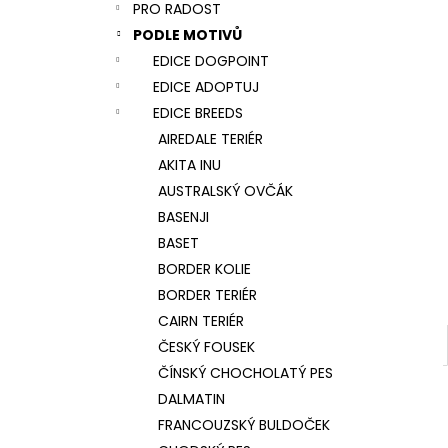
NÁRAMEK TLAPKA - ČERNÁ
PRO RADOST
l
159 Kč
PODLE MOTIVŮ
EDICE DOGPOINT
EDICE ADOPTUJ
EDICE BREEDS
AIREDALE TERIÉR
AKITA INU
AUSTRALSKÝ OVČÁK
BASENJI
BASET
BORDER KOLIE
BORDER TERIÉR
CAIRN TERIÉR
ČESKÝ FOUSEK
ČÍNSKÝ CHOCHOLATÝ PES
DALMATIN
FRANCOUZSKÝ BULDOČEK