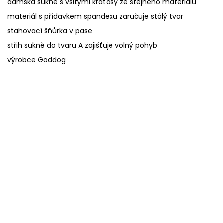
dámská sukně s všitými kraťasy ze stejného materiálu
materiál s přídavkem spandexu zaručuje stálý tvar
stahovací šňůrka v pase
střih sukně do tvaru A zajišťuje volný pohyb
výrobce Goddog