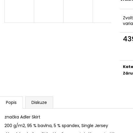
SÓJOVÁ SVÍČKA V PORCELÁNU ZELENÝ
SÓJOVÁ SVÍČKA
ČAJ
400 Kč
400 Kč
Zvol
vari
43
Měr
cena
Kate
Záru
Popis
Diskuze
značka Adler Skirt
200 g/m2, 95 % bavlna, 5 % spandex, Single Jersey