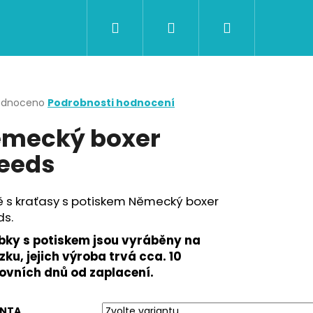
Hledat
Přihlášení
Nákupní
CERTIFIKÁTY A POUKAZY
BAZAR
Obch
košík
rné
odnoceno
Podrobnosti hodnocení
cení
mecký boxer
ktu
eeds
ček.
ě s kraťasy s potiskem Německý boxer
ds.
bky s potiskem jsou vyráběny na
ku, jejich výroba trvá cca. 10
ovních dnů od zaplacení.
Následující
ANTA