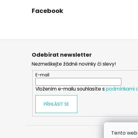
Facebook
Z
á
Odebírat newsletter
p
Nezmeškejte žádné novinky či slevy!
a
t
E-mail
í
Vložením e-mailu souhlasíte s
podmínkami o
PŘIHLÁSIT SE
Tento web 