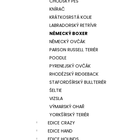
CHODSKÝ PES
KNÍRAČ
KRÁTKOSRSTÁ KOLIE
LABRADORSKÝ RETRÍVR
NĚMECKÝ BOXER
NĚMECKÝ OVČÁK
PARSON RUSSELL TERIÉR
POODLE
PYRENEJSKÝ OVČÁK
RHODÉZSKÝ RIDGEBACK
STAFORDŠÍRSKÝ BULLTERIÉR
ŠELTIE
VIZSLA
VÝMARSKÝ OHAŘ
YORKŠÍRSKÝ TERIÉR
EDICE CRAZY
EDICE HAND
EDICE HOUNDS