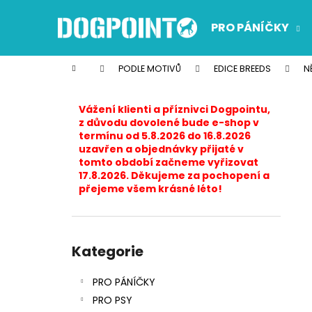
K
Přejít
na
o
PRO PÁNÍČKY
obsah
Zpět
Zpět
š
do
do
í
Domů
PODLE MOTIVŮ
EDICE BREEDS
N
k
obchodu
obchodu
P
o
Vážení klienti a příznivci Dogpointu,
s
z důvodu dovolené bude e-shop v
termínu od 5.8.2026 do 16.8.2026
t
uzavřen a objednávky přijaté v
r
tomto období začneme vyřizovat
17.8.2026. Děkujeme za pochopení a
a
přejeme všem krásné léto!
n
n
í
Přeskočit
p
kategorie
Kategorie
a
PRO PÁNÍČKY
n
PRO PSY
e