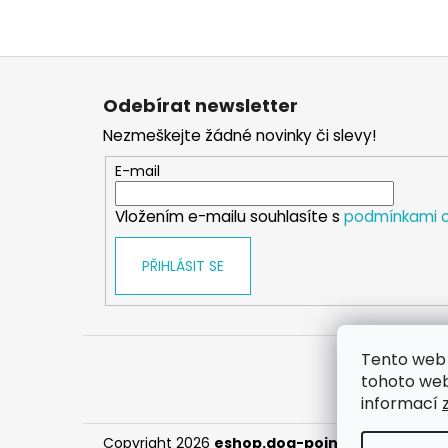
Z
á
Odebírat newsletter
p
Nezmeškejte žádné novinky či slevy!
a
t
E-mail
í
Vložením e-mailu souhlasíte s
podmínkami o
PŘIHLÁSIT SE
Tento web 
tohoto webu
informací
Copyright 2026
eshop.dog-point
. Všechna prá