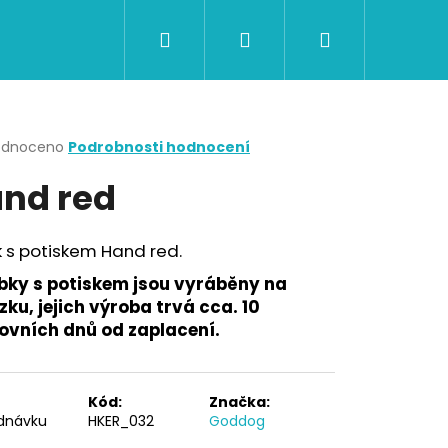
Hledat
Přihlášení
Nákupní
CERTIFIKÁTY A POUKAZY
BAZAR
Obch
košík
rné
odnoceno
Podrobnosti hodnocení
cení
nd red
ktu
 s potiskem Hand red.
ček.
bky s potiskem jsou vyráběny na
ku, jejich výroba trvá cca. 10
ovních dnů od zaplacení.
Následující
Kód:
Značka:
dnávku
HKER_032
Goddog