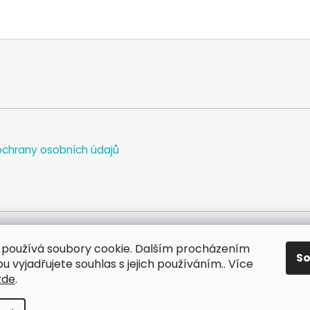
chrany osobních údajů
používá soubory cookie. Dalším procházením
S
WEB
FACEBOOK
INSTAGRAM
YOUTUBE
 vyjadřujete souhlas s jejich používáním.. Více
zde
.
va vyhrazena.
Upravit nastavení cookies