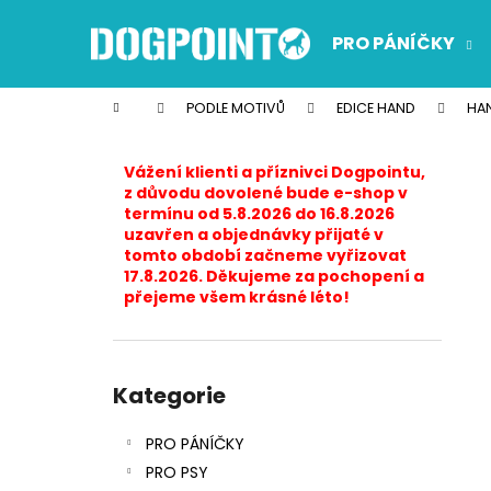
K
Přejít
na
o
PRO PÁNÍČKY
obsah
Zpět
Zpět
š
do
do
í
Domů
PODLE MOTIVŮ
EDICE HAND
HA
k
obchodu
obchodu
P
o
Vážení klienti a příznivci Dogpointu,
s
z důvodu dovolené bude e-shop v
termínu od 5.8.2026 do 16.8.2026
t
uzavřen a objednávky přijaté v
r
tomto období začneme vyřizovat
17.8.2026. Děkujeme za pochopení a
a
přejeme všem krásné léto!
n
n
í
Přeskočit
p
kategorie
Kategorie
a
PRO PÁNÍČKY
n
PRO PSY
e