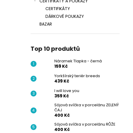
CERTIFIKÁTY A POUKAZY
CERTIFIKÁTY
DÁRKOVÉ POUKAZY
BAZAR
Top 10 produktů
Náramek Tlapka - černá
159 Kč
Yorkšírský teriér breeds
439 Kč
I will love you
359 Kč
Sójová svíčka v porcelánu ZELENÝ
ČAJ
400 Kč
Sójová svíčka v porcelánu RŮŽE
400 Kč