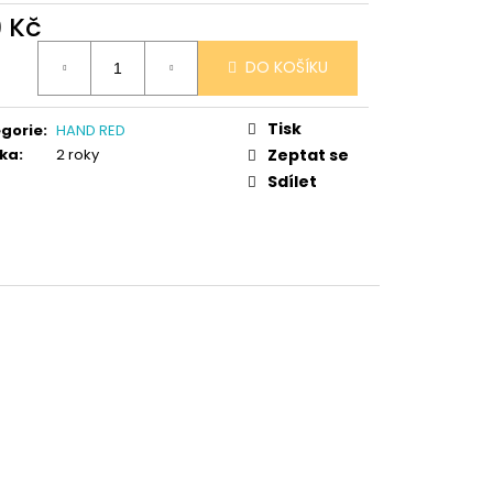
9 Kč
ná
DO KOŠÍKU
:
Tisk
gorie
:
HAND RED
ka
:
2 roky
Zeptat se
Sdílet