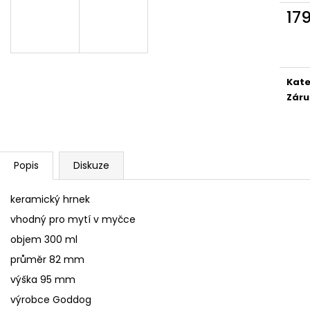
YORKŠÍRSKÝ TERIÉR BREEDS
I WILL LOVE YOU
17
439 Kč
359 Kč
Měr
cena
Kate
Záru
Popis
Diskuze
keramický hrnek
vhodný pro mytí v myčce
objem 300 ml
průměr 82 mm
výška 95 mm
výrobce Goddog