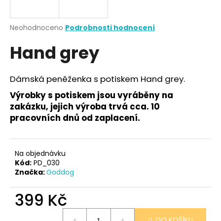
a
j
Průměrné
Neohodnoceno
Podrobnosti hodnocení
í
hodnocení
Hand grey
produktu
t
je
?
0,0
z
Dámská peněženka s potiskem Hand grey.
5
hvězdiček.
Výrobky s potiskem jsou vyráběny na
zakázku, jejich výroba trvá cca. 10
HLEDAT
pracovních dnů od zaplacení.
Na objednávku
D
Kód:
PD_030
o
Značka:
Goddog
p
o
399 Kč
r
u
Měrná
DO KOŠÍKU