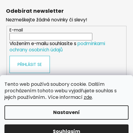
á
Odebírat newsletter
p
Nezmeškejte žádné novinky či slevy!
a
t
E-mail
í
Vložením e-mailu souhlasíte s
podmínkami
ochrany osobních údajů
PŘIHLÁSIT SE
Tento web používá soubory cookie. Dalším
procházením tohoto webu vyjadřujete souhlas s
WEB
FACEBOOK
INSTAGRAM
YOUTUBE
jejich používáním.. Více informací
zde
.
Nastavení
Vytvořil Shoptet
Copyright 2026
eshop.dog-point
. Všechna práva
Souhlasím
vyhrazena.
Upravit nastavení cookies