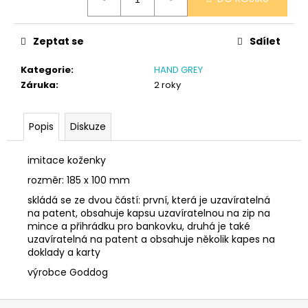
č
cena:
u
j
Zeptat se
Sdílet
e
m
Kategorie
:
HAND GREY
e
Záruka
:
2 roky
NÁRAMEK
Popis
Diskuze
TLAPKA
-
ČERNÁ
imitace koženky
159
rozměr: 185 x 100 mm
Kč
skládá se ze dvou částí: první, která je uzavíratelná
na patent, obsahuje kapsu uzavíratelnou na zip na
mince a přihrádku pro bankovku, druhá je také
uzavíratelná na patent a obsahuje několik kapes na
doklady a karty
výrobce Goddog
Z