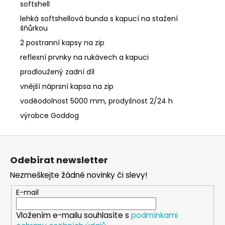
softshell
lehká softshellová bunda s kapucí na stažení
šňůrkou
2 postranní kapsy na zip
reflexní prvnky na rukávech a kapuci
prodloužený zadní díl
vnější náprsní kapsa na zip
voděodolnost 5000 mm, prodyšnost 2/24 h
výrobce Goddog
Z
á
Odebírat newsletter
p
Nezmeškejte žádné novinky či slevy!
a
t
E-mail
í
Vložením e-mailu souhlasíte s
podmínkami