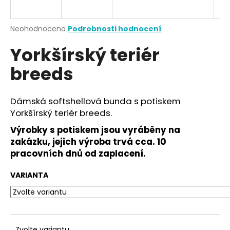
a
j
Průměrné
Neohodnoceno
Podrobnosti hodnocení
í
hodnocení
Yorkšírský teriér
produktu
t
je
?
breeds
0,0
z
5
hvězdiček.
Dámská softshellová bunda s potiskem
Yorkšírský teriér breeds.
HLEDAT
Výrobky s potiskem jsou vyráběny na
zakázku, jejich výroba trvá cca. 10
pracovních dnů od zaplacení.
D
o
VARIANTA
p
o
r
u
Zvolte variantu