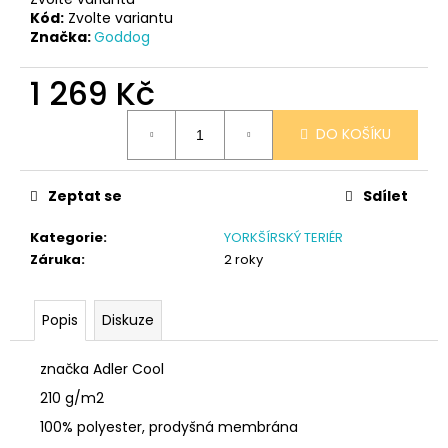
č
Kód:
Zvolte variantu
u
Značka:
Goddog
j
e
1 269 Kč
m
e
Měrná
DO KOŠÍKU
cena:
SÓJOVÁ
SVÍČKA
Zeptat se
Sdílet
V
PORCELÁNU
Kategorie
:
YORKŠÍRSKÝ TERIÉR
CITRON
Záruka
:
2 roky
400
Kč
Popis
Diskuze
značka Adler Cool
210 g/m2
100% polyester, prodyšná membrána