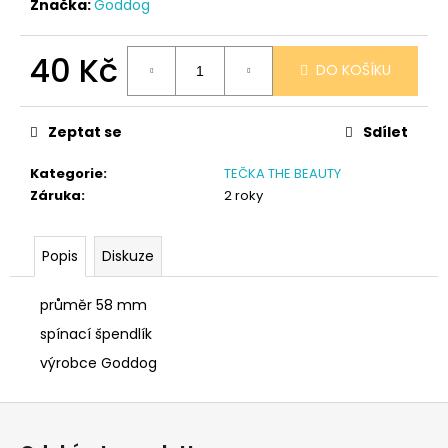
č
Značka:
Goddog
u
j
40 Kč
e
DO KOŠÍKU
m
Měrná
e
cena:
Zeptat se
Sdílet
SÓJOVÁ
Kategorie
:
TEČKA THE BEAUTY
SVÍČKA
Záruka
:
2 roky
V
PORCELÁNU
CITRON
Popis
Diskuze
400
Kč
průměr 58 mm
spínací špendlík
výrobce Goddog
Z
á