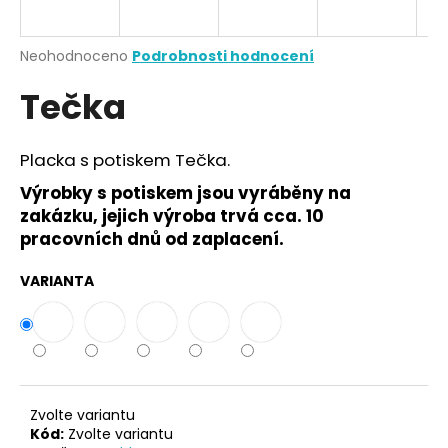
a
j
Průměrné
Neohodnoceno
Podrobnosti hodnocení
í
hodnocení
Tečka
produktu
t
je
?
0,0
z
Placka s potiskem Tečka.
5
hvězdiček.
Výrobky s potiskem jsou vyráběny na
zakázku, jejich výroba trvá cca. 10
HLEDAT
pracovních dnů od zaplacení.
VARIANTA
D
o
p
o
r
Zvolte variantu
u
Kód:
Zvolte variantu