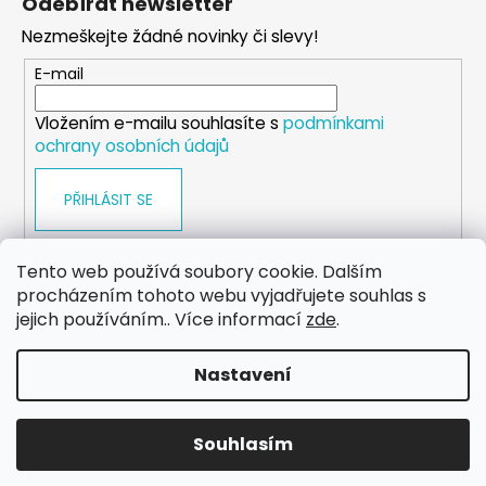
Odebírat newsletter
p
Nezmeškejte žádné novinky či slevy!
a
t
E-mail
í
Vložením e-mailu souhlasíte s
podmínkami
ochrany osobních údajů
PŘIHLÁSIT SE
Tento web používá soubory cookie. Dalším
procházením tohoto webu vyjadřujete souhlas s
WEB
FACEBOOK
INSTAGRAM
YOUTUBE
jejich používáním.. Více informací
zde
.
Nastavení
Vytvořil Shoptet
Copyright 2026
eshop.dog-point
. Všechna práva
Souhlasím
vyhrazena.
Upravit nastavení cookies