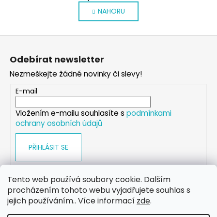
v
á
NAHORU
l
n
k
á
o
d
Z
v
a
á
á
c
Odebírat newsletter
n
p
í
í
Nezmeškejte žádné novinky či slevy!
p
a
r
t
E-mail
v
í
k
Vložením e-mailu souhlasíte s
podmínkami
y
ochrany osobních údajů
v
ý
PŘIHLÁSIT SE
p
i
s
Tento web používá soubory cookie. Dalším
u
procházením tohoto webu vyjadřujete souhlas s
WEB
FACEBOOK
INSTAGRAM
YOUTUBE
jejich používáním.. Více informací
zde
.