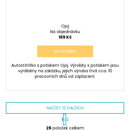
Ojoj
Na objednávku
159 Kč
DO KOŠÍKU
Autostínítko s potiskem Ojoj. Výrobky s potiskem jsou
vyráběny na zakázku, jejich výroba trvá cca. 10
pracovních dnů od zaplacení.
NAČÍST 12 DALŠÍCH
S
1
3
t
O
r
26
položek celkem