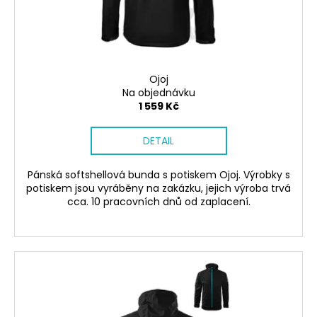
č
d
u
u
j
k
e
t
m
ů
e
Ojoj
Na objednávku
1 559 Kč
SÓJOVÁ
SVÍČKA
DETAIL
V
PORCELÁNU
BONPARI
Pánská softshellová bunda s potiskem Ojoj. Výrobky s
400
potiskem jsou vyráběny na zakázku, jejich výroba trvá
Kč
cca. 10 pracovních dnů od zaplacení.