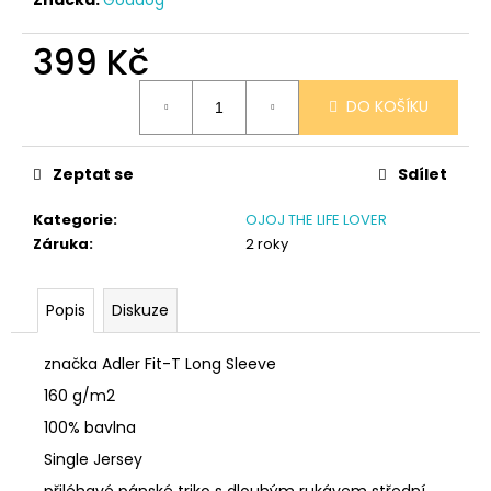
č
u
j
399 Kč
e
Měrná
m
DO KOŠÍKU
cena:
e
Zeptat se
Sdílet
SÓJOVÁ
SVÍČKA
Kategorie
:
OJOJ THE LIFE LOVER
V
PORCELÁNU
Záruka
:
2 roky
ZELENÝ
ČAJ
400
Popis
Diskuze
Kč
značka Adler Fit-T Long Sleeve
160 g/m2
100% bavlna
Single Jersey
přiléhavé pánské triko s dlouhým rukávem střední