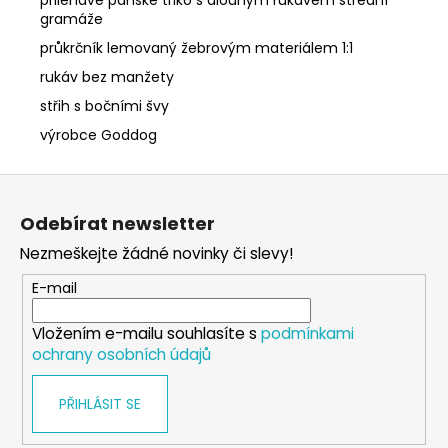
gramáže
průkrčník lemovaný žebrovým materiálem 1:1
rukáv bez manžety
střih s bočními švy
výrobce Goddog
Z
á
Odebírat newsletter
p
Nezmeškejte žádné novinky či slevy!
a
t
E-mail
í
Vložením e-mailu souhlasíte s
podmínkami
ochrany osobních údajů
PŘIHLÁSIT SE