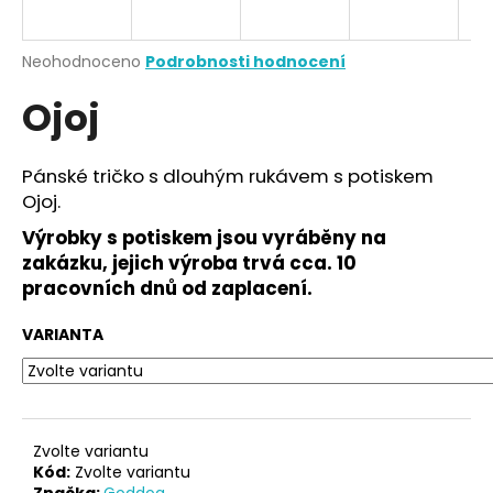
a
j
Průměrné
Neohodnoceno
Podrobnosti hodnocení
í
hodnocení
Ojoj
produktu
t
je
?
0,0
z
Pánské tričko s dlouhým rukávem s potiskem
5
Ojoj.
hvězdiček.
Výrobky s potiskem jsou vyráběny na
HLEDAT
zakázku, jejich výroba trvá cca. 10
pracovních dnů od zaplacení.
VARIANTA
D
o
p
o
r
Zvolte variantu
u
Kód:
Zvolte variantu
Značka:
Goddog