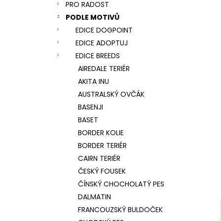
NÁRAMEK TLAPKA - ČERNÁ
PRO RADOST
l
159 Kč
PODLE MOTIVŮ
EDICE DOGPOINT
EDICE ADOPTUJ
EDICE BREEDS
AIREDALE TERIÉR
AKITA INU
AUSTRALSKÝ OVČÁK
BASENJI
BASET
BORDER KOLIE
BORDER TERIÉR
CAIRN TERIÉR
ČESKÝ FOUSEK
ČÍNSKÝ CHOCHOLATÝ PES
DALMATIN
FRANCOUZSKÝ BULDOČEK