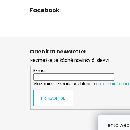
Facebook
Z
á
Odebírat newsletter
p
Nezmeškejte žádné novinky či slevy!
a
t
E-mail
í
Vložením e-mailu souhlasíte s
podmínkami o
PŘIHLÁSIT SE
Tento web 