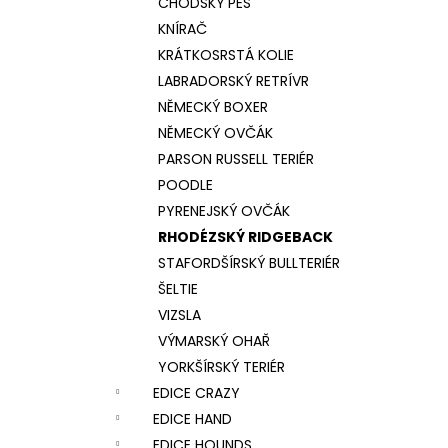
CHODSKÝ PES
KNÍRAČ
KRÁTKOSRSTÁ KOLIE
LABRADORSKÝ RETRÍVR
NĚMECKÝ BOXER
NĚMECKÝ OVČÁK
PARSON RUSSELL TERIÉR
POODLE
PYRENEJSKÝ OVČÁK
RHODÉZSKÝ RIDGEBACK
STAFORDŠÍRSKÝ BULLTERIÉR
ŠELTIE
VIZSLA
VÝMARSKÝ OHAŘ
YORKŠÍRSKÝ TERIÉR
EDICE CRAZY
EDICE HAND
EDICE HOUNDS