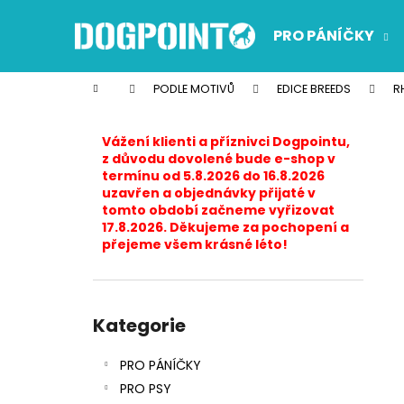
K
Přejít
na
o
PRO PÁNÍČKY
obsah
Zpět
Zpět
š
do
do
í
Domů
PODLE MOTIVŮ
EDICE BREEDS
R
k
obchodu
obchodu
P
o
Vážení klienti a příznivci Dogpointu,
s
z důvodu dovolené bude e-shop v
termínu od 5.8.2026 do 16.8.2026
t
uzavřen a objednávky přijaté v
r
tomto období začneme vyřizovat
17.8.2026. Děkujeme za pochopení a
a
přejeme všem krásné léto!
n
n
í
Přeskočit
p
kategorie
Kategorie
a
PRO PÁNÍČKY
n
PRO PSY
e