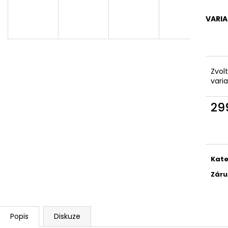
SÓJOVÁ SVÍČKA V PORCELÁNU ZELENÝ
SÓJOVÁ SVÍČKA
ČAJ
400 Kč
VARI
400 Kč
Zvol
vari
29
Měr
cena
Kate
Záru
Popis
Diskuze