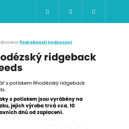
Hledat
Přihlášení
Nákupní
CERTIFIKÁTY A POUKAZY
BAZAR
Obch
košík
rné
odnoceno
Podrobnosti hodnocení
cení
odézský ridgeback
ktu
eeds
ček.
tář s potiskem Rhodézský ridgeback
ds.
bky s potiskem jsou vyráběny na
ku, jejich výroba trvá cca. 10
ovních dnů od zaplacení.
Následující