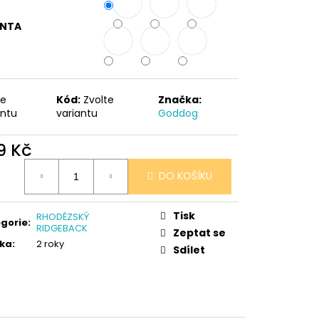
 V PORCELÁNU RŮŽE
ANTA
te
Kód:
Zvolte
Značka:
antu
variantu
Goddog
9 Kč
ná
DO KOŠÍKU
:
Tisk
RHODÉZSKÝ
gorie
:
RIDGEBACK
Zeptat se
ka
:
2 roky
Sdílet