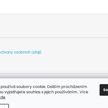
chrany osobních údajů
používá soubory cookie. Dalším procházením
S
WEB
FACEBOOK
INSTAGRAM
YOUTUBE
 vyjadřujete souhlas s jejich používáním.. Více
zde
.
va vyhrazena.
Upravit nastavení cookies