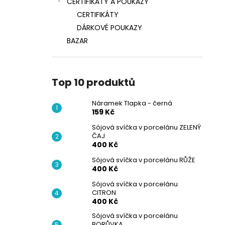
CERTIFIKÁTY A POUKAZY
CERTIFIKÁTY
DÁRKOVÉ POUKAZY
BAZAR
Top 10 produktů
Náramek Tlapka - černá
159 Kč
Sójová svíčka v porcelánu ZELENÝ
ČAJ
400 Kč
Sójová svíčka v porcelánu RŮŽE
400 Kč
Sójová svíčka v porcelánu
CITRON
400 Kč
Sójová svíčka v porcelánu
BORŮVKA