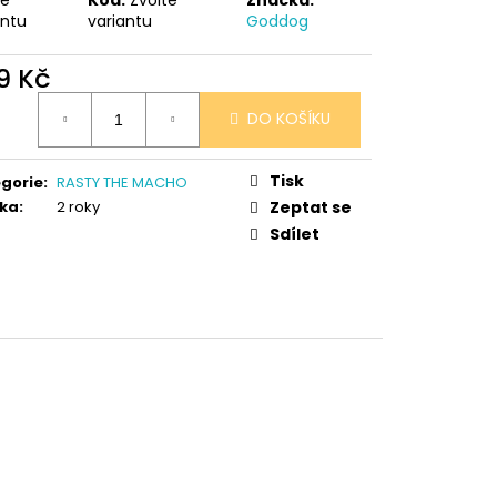
 V PORCELÁNU RŮŽE
antu
variantu
Goddog
9 Kč
ná
DO KOŠÍKU
:
Tisk
gorie
:
RASTY THE MACHO
ka
:
2 roky
Zeptat se
Sdílet