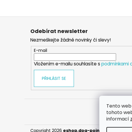
Z
á
Odebírat newsletter
p
Nezmeškejte žádné novinky či slevy!
a
t
E-mail
í
Vložením e-mailu souhlasíte s
podmínkami o
PŘIHLÁSIT SE
Tento web 
tohoto webu
informací
Copyright 2026
eshop.dog-point
. Všechna prá