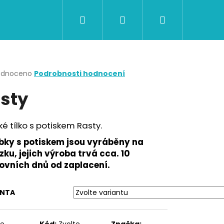
Hledat
Přihlášení
Nákupní
CERTIFIKÁTY A POUKAZY
BAZAR
Obch
košík
rné
odnoceno
Podrobnosti hodnocení
cení
sty
ktu
é tílko s potiskem Rasty.
ček.
bky s potiskem jsou vyráběny na
ku, jejich výroba trvá cca. 10
ovních dnů od zaplacení.
ANTA
Následující
te
Kód:
Zvolte
Značka: