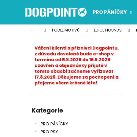
K
Přejít
na
o
PRO PÁNÍČKY
obsah
Zpět
Zpět
š
do
do
í
Domů
PODLE MOTIVŮ
EDICE HOUNDS
k
obchodu
obchodu
P
o
Vážení klienti a příznivci Dogpointu,
s
z důvodu dovolené bude e-shop v
termínu od 5.8.2026 do 16.8.2026
t
uzavřen a objednávky přijaté v
r
tomto období začneme vyřizovat
17.8.2026. Děkujeme za pochopení a
a
přejeme všem krásné léto!
n
n
í
Přeskočit
p
kategorie
Kategorie
a
PRO PÁNÍČKY
n
PRO PSY
e