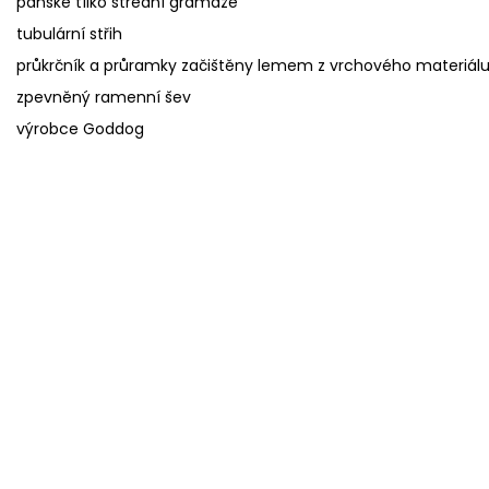
pánské tílko střední gramáže
tubulární střih
průkrčník a průramky začištěny lemem z vrchového materiál
zpevněný ramenní šev
výrobce Goddog