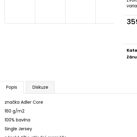
SÓJOVÁ SVÍČKA V PORCELÁNU ZELENÝ
SÓJOVÁ SVÍČKA
vari
ČAJ
400 Kč
400 Kč
35
Měr
cena
Kate
Záru
Popis
Diskuze
značka Adler Core
160 g/m2
100% bavlna
Single Jersey