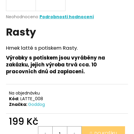
a
j
Průměrné
Neohodnoceno
Podrobnosti hodnocení
í
hodnocení
Rasty
produktu
t
je
?
0,0
z
Hrnek latté s potiskem Rasty.
5
hvězdiček.
Výrobky s potiskem jsou vyráběny na
zakázku, jejich výroba trvá cca. 10
HLEDAT
pracovních dnů od zaplacení.
Na objednávku
D
Kód:
LATTE_008
o
Značka:
Goddog
p
o
199 Kč
r
u
Měrná
DO KOŠÍKU