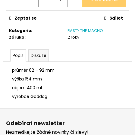
č
cena:
u
j
Zeptat se
Sdílet
e
m
Kategorie
:
RASTY THE MACHO
e
Záruka
:
2 roky
PONOŽKY
Popis
Diskuze
ČERNÉ
32-
35
průměr 62 – 92 mm
150
výška 154 mm
Kč
objem 400 ml
výrobce Goddog
Z
á
Odebírat newsletter
p
Nezmeškejte žádné novinky či slevy!