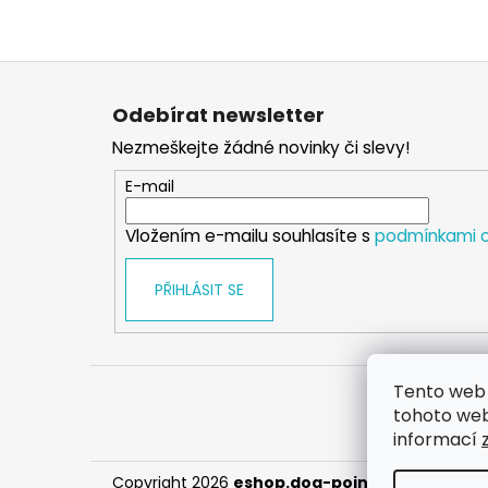
Z
á
Odebírat newsletter
p
Nezmeškejte žádné novinky či slevy!
a
t
E-mail
í
Vložením e-mailu souhlasíte s
podmínkami o
PŘIHLÁSIT SE
Tento web 
tohoto webu
informací
Copyright 2026
eshop.dog-point
. Všechna prá