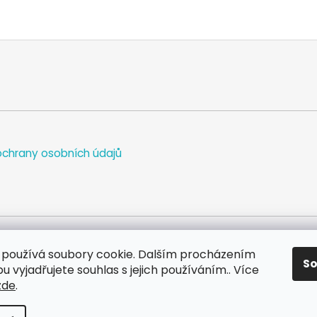
chrany osobních údajů
používá soubory cookie. Dalším procházením
S
WEB
FACEBOOK
INSTAGRAM
YOUTUBE
 vyjadřujete souhlas s jejich používáním.. Více
zde
.
va vyhrazena.
Upravit nastavení cookies