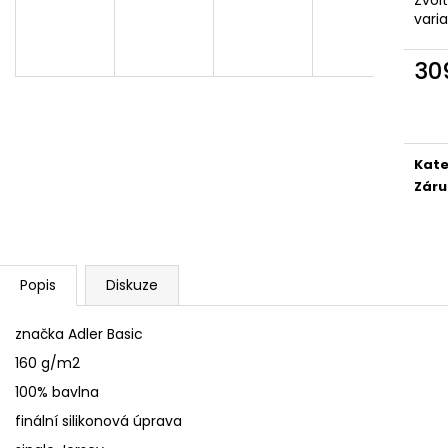
YORKŠÍRSKÝ TERIÉR BREEDS
I WILL LOVE YOU
vari
439 Kč
359 Kč
30
Měr
cena
Kate
Záru
Popis
Diskuze
značka Adler Basic
160 g/m2
100% bavlna
finální silikonová úprava