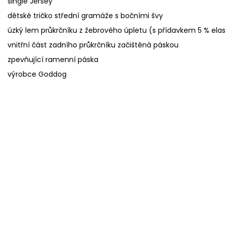
single Jersey
dětské tričko střední gramáže s bočními švy
úzký lem průkrčníku z žebrového úpletu (s přídavkem 5 % ela
vnitřní část zadního průkrčníku začištěná páskou
zpevňující ramenní páska
výrobce Goddog