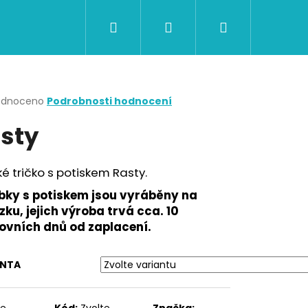
Hledat
Přihlášení
Nákupní
CERTIFIKÁTY A POUKAZY
BAZAR
Obch
košík
rné
odnoceno
Podrobnosti hodnocení
cení
sty
ktu
é tričko s potiskem Rasty.
ček.
bky s potiskem jsou vyráběny na
ku, jejich výroba trvá cca. 10
ovních dnů od zaplacení.
Následující
ANTA
te
Kód:
Zvolte
Značka: