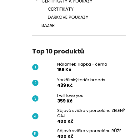
CERTIFIKÁTY A POUKAZY
CERTIFIKÁTY
DÁRKOVÉ POUKAZY
BAZAR
Top 10 produktů
Náramek Tlapka - černá
159 Kč
Yorkšírský teriér breeds
439 Kč
I will love you
359 Kč
Sójová svíčka v porcelánu ZELENÝ
ČAJ
400 Kč
Sójová svíčka v porcelánu RŮŽE
400 Kč