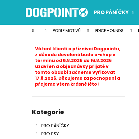
K
Přejít
na
o
PRO PÁNÍČKY
obsah
Zpět
Zpět
š
do
do
í
Domů
PODLE MOTIVŮ
EDICE HOUNDS
k
obchodu
obchodu
P
o
Vážení klienti a příznivci Dogpointu,
s
z důvodu dovolené bude e-shop v
termínu od 5.8.2026 do 16.8.2026
t
uzavřen a objednávky přijaté v
r
tomto období začneme vyřizovat
17.8.2026. Děkujeme za pochopení a
a
přejeme všem krásné léto!
n
n
í
Přeskočit
p
kategorie
Kategorie
a
PRO PÁNÍČKY
n
PRO PSY
e