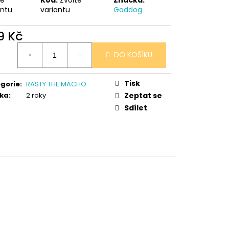
antu
variantu
Goddog
9 Kč
ná
DO KOŠÍKU
:
Tisk
gorie
:
RASTY THE MACHO
ka
:
2 roky
Zeptat se
Sdílet