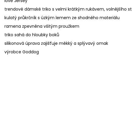
love Jersey
trendové dámské triko s velmi krátkým rukávem, volnějšího stři
kulatý průkrčník s úzkým lemem ze shodného materiálu
ramena zpevněna všitým proužkem
triko sahá do hloubky boků
silikonová úprava zajišťuje měkký a splývavý omak
výrobce Goddog