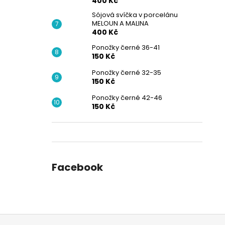
400 Kč
Sójová svíčka v porcelánu
MELOUN A MALINA
400 Kč
Ponožky černé 36-41
150 Kč
Ponožky černé 32-35
150 Kč
Ponožky černé 42-46
150 Kč
Facebook
Z