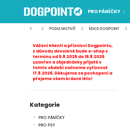
K
Přejít
na
o
PRO PÁNÍČKY
obsah
Zpět
Zpět
š
do
do
í
Domů
PODLE MOTIVŮ
EDICE DOGPOINT
k
obchodu
obchodu
P
o
Vážení klienti a příznivci Dogpointu,
s
z důvodu dovolené bude e-shop v
termínu od 5.8.2026 do 16.8.2026
t
uzavřen a objednávky přijaté v
r
tomto období začneme vyřizovat
17.8.2026. Děkujeme za pochopení a
a
přejeme všem krásné léto!
n
n
í
Přeskočit
p
kategorie
Kategorie
a
PRO PÁNÍČKY
n
PRO PSY
e