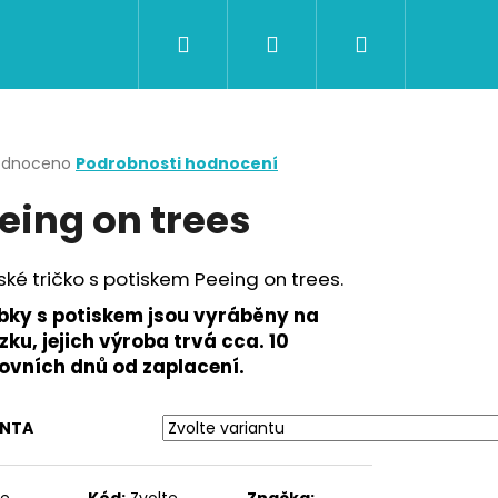
Hledat
Přihlášení
Nákupní
CERTIFIKÁTY A POUKAZY
BAZAR
Obch
košík
rné
odnoceno
Podrobnosti hodnocení
cení
eing on trees
ktu
é tričko s potiskem Peeing on trees.
ček.
bky s potiskem jsou vyráběny na
ku, jejich výroba trvá cca. 10
ovních dnů od zaplacení.
ANTA
Následující
te
Kód:
Zvolte
Značka: