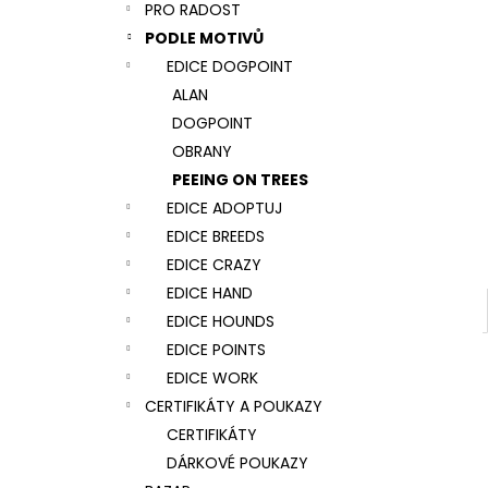
NÁRAMEK TLAPKA - ČERNÁ
PRO RADOST
l
159 Kč
PODLE MOTIVŮ
EDICE DOGPOINT
ALAN
DOGPOINT
OBRANY
PEEING ON TREES
EDICE ADOPTUJ
EDICE BREEDS
EDICE CRAZY
EDICE HAND
EDICE HOUNDS
EDICE POINTS
EDICE WORK
CERTIFIKÁTY A POUKAZY
CERTIFIKÁTY
DÁRKOVÉ POUKAZY