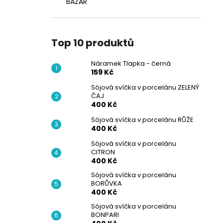
BAZAR
Top 10 produktů
Náramek Tlapka - černá
159 Kč
Sójová svíčka v porcelánu ZELENÝ
ČAJ
400 Kč
Sójová svíčka v porcelánu RŮŽE
400 Kč
Sójová svíčka v porcelánu
CITRON
400 Kč
Sójová svíčka v porcelánu
BORŮVKA
400 Kč
Sójová svíčka v porcelánu
BONPARI