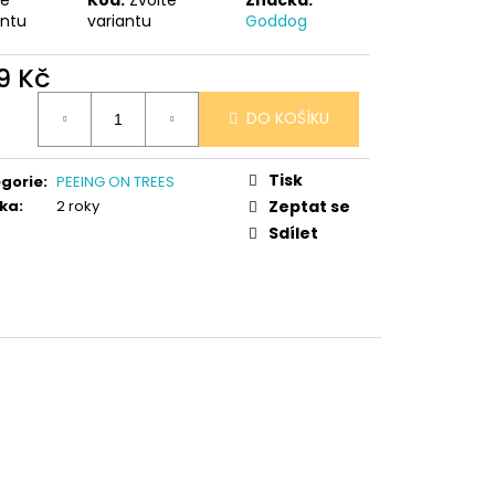
 V PORCELÁNU RŮŽE
antu
variantu
Goddog
9 Kč
ná
DO KOŠÍKU
:
Tisk
gorie
:
PEEING ON TREES
ka
:
2 roky
Zeptat se
Sdílet