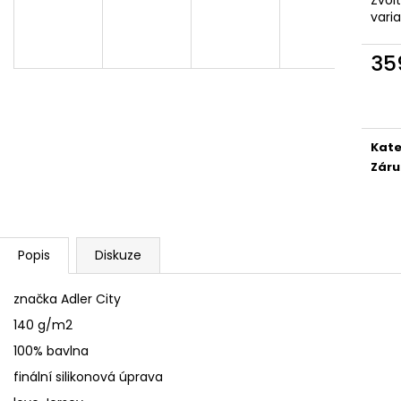
SÓJOVÁ SVÍČKA V PORCELÁNU ZELENÝ
SÓJOVÁ SVÍČKA
vari
ČAJ
400 Kč
400 Kč
35
Měr
cena
Kate
Záru
Popis
Diskuze
značka Adler City
140 g/m2
100% bavlna
finální silikonová úprava