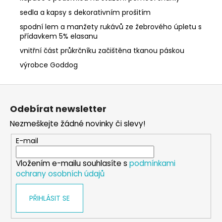
sedla a kapsy s dekorativním prošitím
spodní lem a manžety rukávů ze žebrového úpletu s
přídavkem 5% elasanu
vnitřní část průkrčníku začištěna tkanou páskou
výrobce Goddog
Z
á
Odebírat newsletter
p
Nezmeškejte žádné novinky či slevy!
a
t
E-mail
í
Vložením e-mailu souhlasíte s
podmínkami
ochrany osobních údajů
PŘIHLÁSIT SE