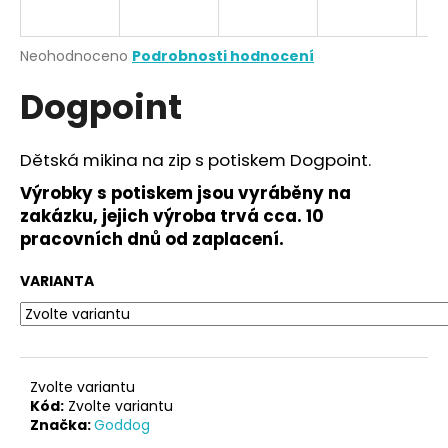
a
j
Průměrné
Neohodnoceno
Podrobnosti hodnocení
í
hodnocení
Dogpoint
produktu
t
je
?
0,0
z
Dětská mikina na zip s potiskem Dogpoint.
5
hvězdiček.
Výrobky s potiskem jsou vyráběny na
zakázku, jejich výroba trvá cca. 10
HLEDAT
pracovních dnů od zaplacení.
VARIANTA
D
o
p
o
Zvolte variantu
r
Kód:
Zvolte variantu
Značka:
Goddog
u