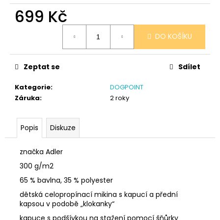
č
699 Kč
u
j
Měrná
e
DO KOŠÍKU
cena:
m
e
Zeptat se
Sdílet
PONOŽKY
Kategorie
:
DOGPOINT
ČERNÉ
Záruka
:
2 roky
32-
35
150
Popis
Diskuze
Kč
značka Adler
300 g/m2
65 % bavlna, 35 % polyester
dětská celopropínací mikina s kapucí a přední
kapsou v podobě „klokanky“
kapuce s podšívkou na stažení pomocí šňůrky