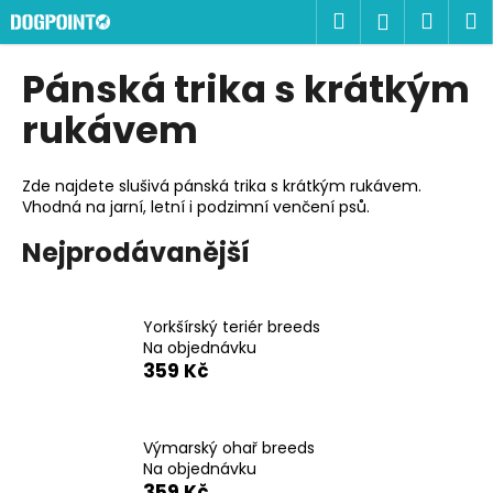
K
Přejít
Hledat
Náku
M
Přihlášen
na
o
obsah
Zpět
Zpět
košík
š
Pánská trika s krátkým
í
C
rukávem
k
o
p
Zde najdete slušivá pánská trika s krátkým rukávem.
o
Vhodná na jarní, letní i podzimní venčení psů.
t
Nejprodávanější
ř
e
b
Yorkšírský teriér breeds
u
Na objednávku
359 Kč
j
e
t
Výmarský ohař breeds
e
Na objednávku
n
359 Kč