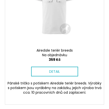
č
k
p
u
t
r
j
ů
e
o
m
d
e
u
k
SÓJOVÁ
t
SVÍČKA
ů
V
Airedale teriér breeds
PORCELÁNU
Na objednávku
ZELENÝ
359 Kč
ČAJ
400
DETAIL
Kč
Pánské tričko s potiskem Airedale teriér breeds. Výrobky
s potiskem jsou vyráběny na zakázku, jejich výroba trvá
cca. 10 pracovních dnů od zaplacení.