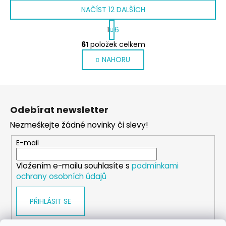
NAČÍST 12 DALŠÍCH
S
1
6
t
O
r
61
položek celkem
v
á
NAHORU
l
n
k
á
o
d
Z
v
a
á
á
c
Odebírat newsletter
n
p
í
í
Nezmeškejte žádné novinky či slevy!
p
a
r
t
E-mail
v
í
k
Vložením e-mailu souhlasíte s
podmínkami
y
ochrany osobních údajů
v
ý
PŘIHLÁSIT SE
p
i