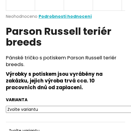
a
j
Průměrné
Neohodnoceno
Podrobnosti hodnocení
í
hodnocení
Parson Russell teriér
produktu
t
je
?
breeds
0,0
z
5
hvězdiček.
Pánské tričko s potiskem Parson Russell teriér
breeds.
HLEDAT
Výrobky s potiskem jsou vyráběny na
zakázku, jejich výroba trvá cca. 10
pracovních dnů od zaplacení.
D
o
VARIANTA
p
o
r
u
Zvolte variantu