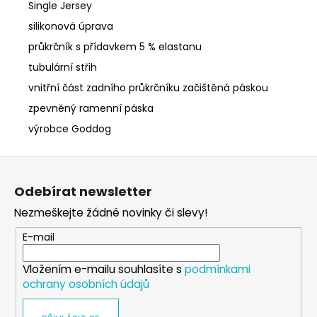
Single Jersey
silikonová úprava
průkrčník s přídavkem 5 % elastanu
tubulární střih
vnitřní část zadního průkrčníku začištěná páskou
zpevněný ramenní páska
výrobce Goddog
Z
á
Odebírat newsletter
p
Nezmeškejte žádné novinky či slevy!
a
t
E-mail
í
Vložením e-mailu souhlasíte s
podmínkami
ochrany osobních údajů