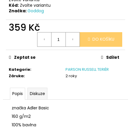
č
Kód:
Zvolte variantu
u
Značka:
Goddog
j
e
359 Kč
m
e
Měrná
DO KOŠÍKU
cena:
NÁRAMEK
TLAPKA
Zeptat se
Sdílet
-
ČERNÁ
Kategorie
:
PARSON RUSSELL TERIÉR
159
Záruka
:
2 roky
Kč
Popis
Diskuze
značka Adler Basic
160 g/m2
100% bavlna