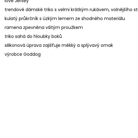
love Jersey
trendové dámské triko s velmi krátkým rukávem, volnějšího stři
kulatý průkrčník s úzkým lemem ze shodného materiálu
ramena zpevněna všitým proužkem
triko sahá do hloubky boků
silikonová úprava zajišťuje měkký a splývavý omak
výrobce Goddog