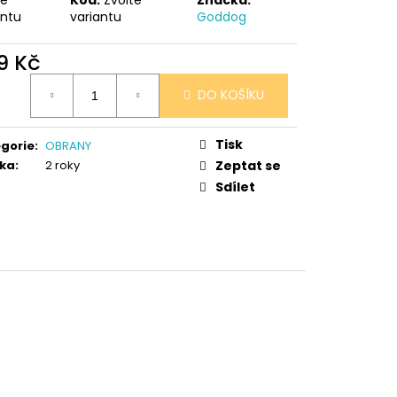
 V PORCELÁNU RŮŽE
antu
variantu
Goddog
9 Kč
ná
DO KOŠÍKU
:
Tisk
gorie
:
OBRANY
ka
:
2 roky
Zeptat se
Sdílet