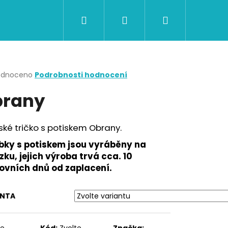
Hledat
Přihlášení
Nákupní
CERTIFIKÁTY A POUKAZY
BAZAR
Obch
košík
rné
odnoceno
Podrobnosti hodnocení
cení
rany
ktu
ké tričko s potiskem Obrany.
ček.
bky s potiskem jsou vyráběny na
ku, jejich výroba trvá cca. 10
ovních dnů od zaplacení.
ANTA
Následující
te
Kód:
Zvolte
Značka: