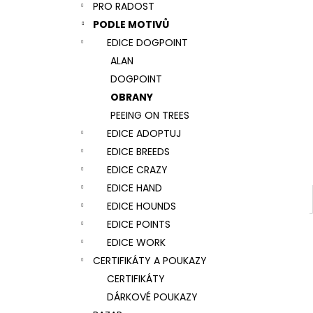
NÁRAMEK TLAPKA - ČERNÁ
PRO RADOST
l
159 Kč
PODLE MOTIVŮ
EDICE DOGPOINT
ALAN
DOGPOINT
OBRANY
PEEING ON TREES
EDICE ADOPTUJ
EDICE BREEDS
EDICE CRAZY
EDICE HAND
EDICE HOUNDS
EDICE POINTS
EDICE WORK
CERTIFIKÁTY A POUKAZY
CERTIFIKÁTY
DÁRKOVÉ POUKAZY