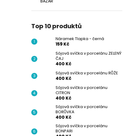
BAZAR
Top 10 produktů
Náramek Tlapka - černá
159 Kč
Sójová svíčka v porcelánu ZELENÝ
ČAJ
400 Kč
Sójová svíčka v porcelánu RŮŽE
400 Kč
Sójová svíčka v porcelánu
CITRON
400 Kč
Sójová svíčka v porcelánu
BORŮVKA
400 Kč
Sójová svíčka v porcelánu
BONPARI