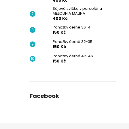
400 Kč
Sójová svíčka v porcelánu
MELOUN A MALINA
400 Kč
Ponožky černé 36-41
150 Kč
Ponožky černé 32-35
150 Kč
Ponožky černé 42-46
150 Kč
Facebook
Z