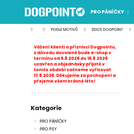
K
Přejít
na
o
PRO PÁNÍČKY
obsah
Zpět
Zpět
š
do
do
í
Domů
PODLE MOTIVŮ
EDICE DOGPOINT
k
obchodu
obchodu
P
o
Vážení klienti a příznivci Dogpointu,
s
z důvodu dovolené bude e-shop v
termínu od 5.8.2026 do 16.8.2026
t
uzavřen a objednávky přijaté v
r
tomto období začneme vyřizovat
17.8.2026. Děkujeme za pochopení a
a
přejeme všem krásné léto!
n
n
í
Přeskočit
p
kategorie
Kategorie
a
PRO PÁNÍČKY
n
PRO PSY
e