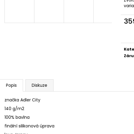
SÓJOVÁ SVÍČKA V PORCELÁNU ZELENÝ
SÓJOVÁ SVÍČKA
vari
ČAJ
400 Kč
400 Kč
35
Měr
cena
Kate
Záru
Popis
Diskuze
značka Adler City
140 g/m2
100% bavlna
finální silikonová úprava