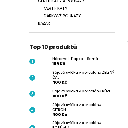
CERTIFIKÁTY A POUKAZY
CERTIFIKÁTY
DÁRKOVÉ POUKAZY
BAZAR
Top 10 produktů
Náramek Tlapka - černá
159 Kč
Sójová svíčka v porcelánu ZELENÝ
ČAJ
400 Kč
Sójová svíčka v porcelánu RŮŽE
400 Kč
Sójová svíčka v porcelánu
CITRON
400 Kč
Sójová svíčka v porcelánu
BORŮVKA