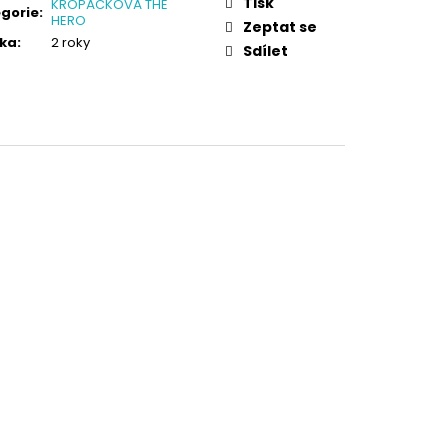
Tisk
KROPÁČKOVÁ THE
gorie
:
HERO
Zeptat se
ka
:
2 roky
Sdílet