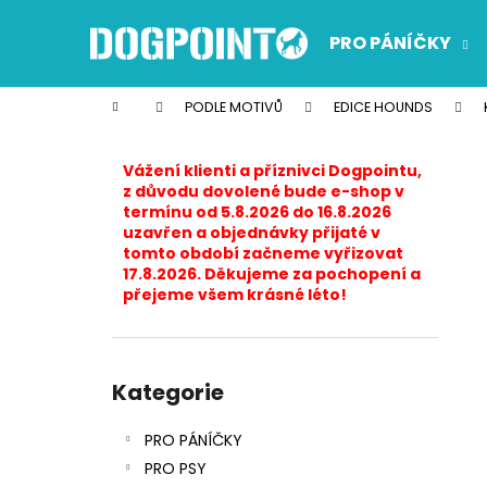
K
Přejít
na
o
PRO PÁNÍČKY
obsah
Zpět
Zpět
š
do
do
í
Domů
PODLE MOTIVŮ
EDICE HOUNDS
k
obchodu
obchodu
P
o
Vážení klienti a příznivci Dogpointu,
s
z důvodu dovolené bude e-shop v
termínu od 5.8.2026 do 16.8.2026
t
uzavřen a objednávky přijaté v
r
tomto období začneme vyřizovat
17.8.2026. Děkujeme za pochopení a
a
přejeme všem krásné léto!
n
n
í
Přeskočit
p
kategorie
Kategorie
a
PRO PÁNÍČKY
n
PRO PSY
e