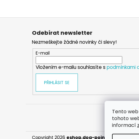
Z
á
Odebírat newsletter
p
Nezmeškejte žádné novinky či slevy!
a
t
E-mail
í
Vložením e-mailu souhlasíte s
podmínkami o
PŘIHLÁSIT SE
Tento web 
tohoto webu
informací
Copyright 2026
eshop.dog-point
. Všechna prá