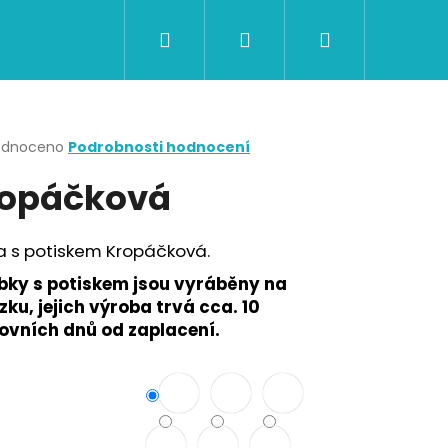
Hledat
Přihlášení
Nákupní
CERTIFIKÁTY A POUKAZY
BAZAR
Obch
košík
rné
odnoceno
Podrobnosti hodnocení
cení
opáčková
ktu
a s potiskem Kropáčková.
ček.
bky s potiskem jsou vyráběny na
ku, jejich výroba trvá cca. 10
ovních dnů od zaplacení.
Následující