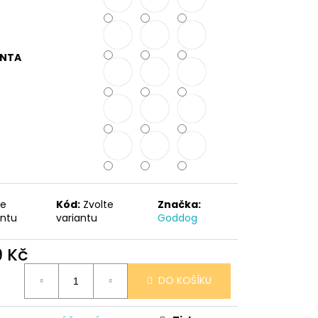
 V PORCELÁNU RŮŽE
ANTA
te
Kód:
Zvolte
Značka:
antu
variantu
Goddog
9 Kč
ná
DO KOŠÍKU
: