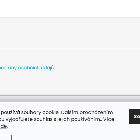
chrany osobních údajů
používá soubory cookie. Dalším procházením
S
WEB
FACEBOOK
INSTAGRAM
YOUTUBE
 vyjadřujete souhlas s jejich používáním.. Více
zde
.
va vyhrazena.
Upravit nastavení cookies