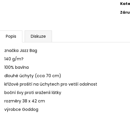
Kate
Záru
Popis
Diskuze
značka Jazz Bag
140 g/m?
100% bavlna
dlouhé úchyty (cca 70 cm)
křížové prošití na úchytech pro vetší odolnost
boční švy proti sraženíi látky
rozměry 38 x 42 cm
výrobce Goddog