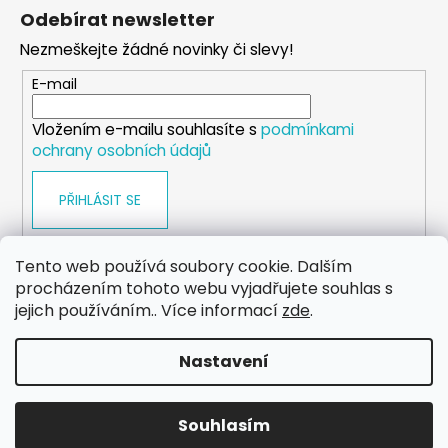
á
Odebírat newsletter
p
Nezmeškejte žádné novinky či slevy!
a
t
E-mail
í
Vložením e-mailu souhlasíte s
podmínkami
ochrany osobních údajů
PŘIHLÁSIT SE
Tento web používá soubory cookie. Dalším
procházením tohoto webu vyjadřujete souhlas s
WEB
FACEBOOK
INSTAGRAM
YOUTUBE
jejich používáním.. Více informací
zde
.
Nastavení
Vytvořil Shoptet
Copyright 2026
eshop.dog-point
. Všechna práva
Souhlasím
vyhrazena.
Upravit nastavení cookies