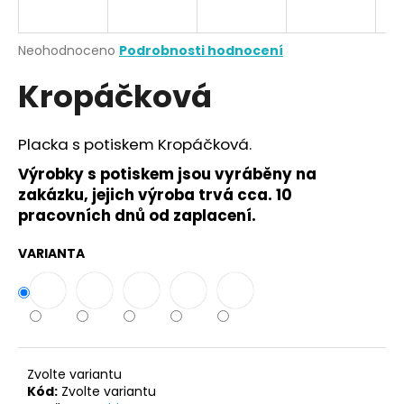
a
j
Průměrné
Neohodnoceno
Podrobnosti hodnocení
í
hodnocení
Kropáčková
produktu
t
je
?
0,0
z
Placka s potiskem Kropáčková.
5
hvězdiček.
Výrobky s potiskem jsou vyráběny na
zakázku, jejich výroba trvá cca. 10
HLEDAT
pracovních dnů od zaplacení.
VARIANTA
D
o
p
o
r
Zvolte variantu
u
Kód:
Zvolte variantu