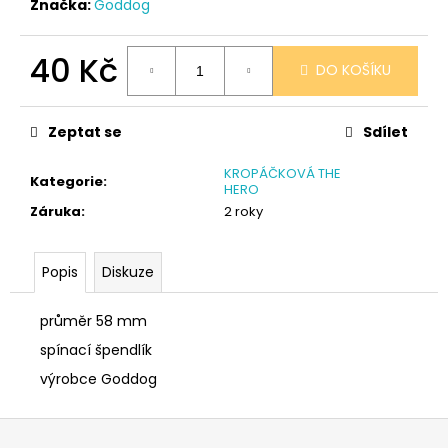
č
Značka:
Goddog
u
j
40 Kč
e
DO KOŠÍKU
m
Měrná
e
cena:
Zeptat se
Sdílet
SÓJOVÁ
KROPÁČKOVÁ THE
Kategorie
:
SVÍČKA
HERO
V
Záruka
:
2 roky
PORCELÁNU
MELOUN
A
Popis
Diskuze
MALINA
400
Kč
průměr 58 mm
spínací špendlík
výrobce Goddog
Z