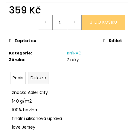
č
359 Kč
u
j
Měrná
e
DO KOŠÍKU
cena:
m
e
Zeptat se
Sdílet
SÓJOVÁ
Kategorie
:
KNÍRAČ
SVÍČKA
Záruka
:
2 roky
V
PORCELÁNU
MELOUN
A
Popis
Diskuze
MALINA
400
značka Adler City
Kč
140 g/m2
100% bavlna
finální silikonová úprava
love Jersey