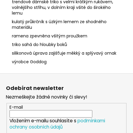
trendové dámské triko s velmi krátkým rukávem,
volnějšího střihu, v dolním kraji všité do širokého
lemu
kulatý průkrčník s úzkým lemem ze shodného
materiálu
ramena zpevněna všitým proužkem
triko sahá do hloubky boků
silikonová úprava zajišťuje měkký a splývavý omak
výrobce Goddog
Z
á
Odebírat newsletter
p
Nezmeškejte žádné novinky či slevy!
a
t
E-mail
í
Vložením e-mailu souhlasíte s
podmínkami
ochrany osobních údajů