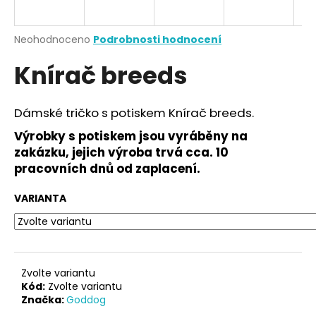
a
j
Průměrné
Neohodnoceno
Podrobnosti hodnocení
í
hodnocení
Knírač breeds
produktu
t
je
?
0,0
z
Dámské tričko s potiskem Knírač breeds.
5
hvězdiček.
Výrobky s potiskem jsou vyráběny na
zakázku, jejich výroba trvá cca. 10
HLEDAT
pracovních dnů od zaplacení.
VARIANTA
D
o
p
o
Zvolte variantu
r
Kód:
Zvolte variantu
Značka:
Goddog
u