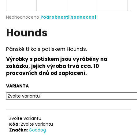
a
j
Průměrné
Neohodnoceno
Podrobnosti hodnocení
í
hodnocení
Hounds
produktu
t
je
?
0,0
z
Pánské tílko s potiskem Hounds.
5
hvězdiček.
Výrobky s potiskem jsou vyráběny na
zakázku, jejich výroba trvá cca. 10
HLEDAT
pracovních dnů od zaplacení.
VARIANTA
D
o
p
o
Zvolte variantu
r
Kód:
Zvolte variantu
Značka:
Goddog
u