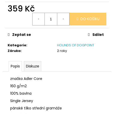
č
359 Kč
u
j
Měrná
e
DO KOŠÍKU
cena:
m
e
Zeptat se
Sdílet
SÓJOVÁ
Kategorie
:
HOUNDS OF DOGPOINT
SVÍČKA
Záruka
:
2 roky
V
PORCELÁNU
MELOUN
A
Popis
Diskuze
MALINA
400
značka Adler Core
Kč
160 g/m2
100% bavlna
Single Jersey
pánské tílko střední gramáže