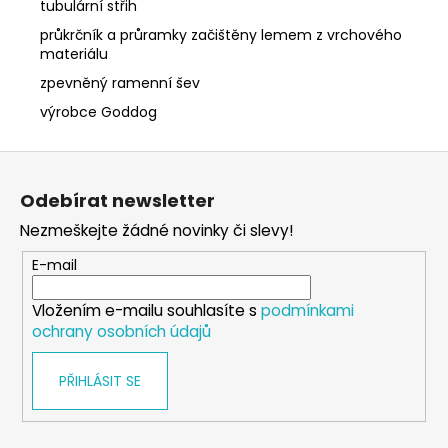
tubulární střih
průkrčník a průramky začištěny lemem z vrchového
materiálu
zpevněný ramenní šev
výrobce Goddog
Z
á
Odebírat newsletter
p
Nezmeškejte žádné novinky či slevy!
a
t
E-mail
í
Vložením e-mailu souhlasíte s
podmínkami
ochrany osobních údajů
PŘIHLÁSIT SE