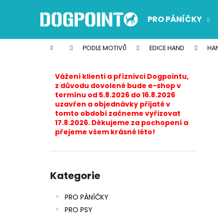
K
Přejít
na
o
PRO PÁNÍČKY
obsah
Zpět
Zpět
š
do
do
í
Domů
PODLE MOTIVŮ
EDICE HAND
HA
k
obchodu
obchodu
P
o
Vážení klienti a příznivci Dogpointu,
s
z důvodu dovolené bude e-shop v
termínu od 5.8.2026 do 16.8.2026
t
uzavřen a objednávky přijaté v
r
tomto období začneme vyřizovat
17.8.2026. Děkujeme za pochopení a
a
přejeme všem krásné léto!
n
n
í
Přeskočit
p
kategorie
Kategorie
a
PRO PÁNÍČKY
n
PRO PSY
e