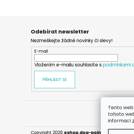
Z
á
Odebírat newsletter
p
Nezmeškejte žádné novinky či slevy!
a
t
E-mail
í
Vložením e-mailu souhlasíte s
podmínkami o
PŘIHLÁSIT SE
Tento web 
tohoto webu
informací
Copyright 2026
eshop.dog-point
. Všechna prá