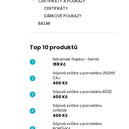
CERTIFIKÁTY A POUKAZY
CERTIFIKÁTY
DÁRKOVÉ POUKAZY
BAZAR
Top 10 produktů
Náramek Tlapka - černá
159 Kč
Sójová svíčka v porcelánu ZELENÝ
ČAJ
400 Kč
Sójová svíčka v porcelánu RŮŽE
400 Kč
Sójová svíčka v porcelánu
CITRON
400 Kč
Sójová svíčka v porcelánu
BORŮVKA