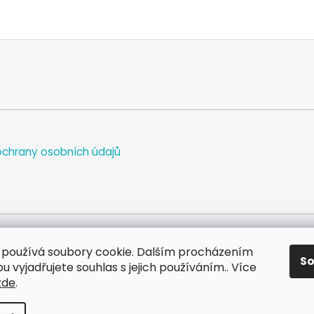
chrany osobních údajů
používá soubory cookie. Dalším procházením
S
WEB
FACEBOOK
INSTAGRAM
YOUTUBE
 vyjadřujete souhlas s jejich používáním.. Více
zde
.
va vyhrazena.
Upravit nastavení cookies