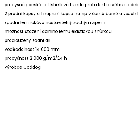
prodyšná pánská softshellová bunda proti dešti a větru s od
2 přední kapsy a 1 náprsní kapsa na zip v černé barvě u všech
spodní lem rukávů nastavitelný suchým zipem
možnost stažení dolního lemu elastickou šňůrkou
prodloužený zadní díl
voděodolnost 14 000 mm
prodyšnost 2 000 g/m2/24 h
výrobce Goddog