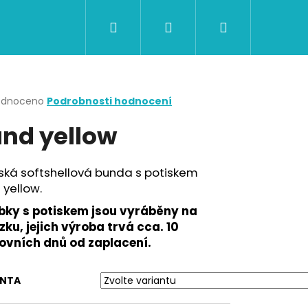
Hledat
Přihlášení
Nákupní
CERTIFIKÁTY A POUKAZY
BAZAR
Obch
košík
rné
odnoceno
Podrobnosti hodnocení
cení
nd yellow
ktu
ká softshellová bunda s potiskem
yellow.
ček.
bky s potiskem jsou vyráběny na
ku, jejich výroba trvá cca. 10
ovních dnů od zaplacení.
Následující
ANTA