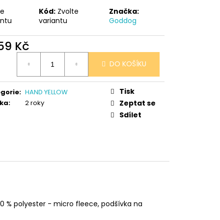
 V PORCELÁNU RŮŽE
te
Kód:
Zvolte
Značka:
antu
variantu
Goddog
359 Kč
ná
DO KOŠÍKU
:
Tisk
gorie
:
HAND YELLOW
ka
:
2 roky
Zeptat se
Sdílet
0 % polyester - micro fleece, podšívka na