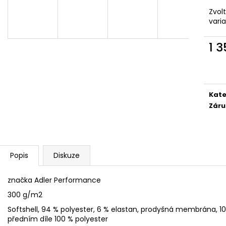
SÓJOVÁ SVÍČKA V PORCELÁNU ZELENÝ
SÓJOVÁ SVÍČKA
ČAJ
Zvol
400 Kč
vari
400 Kč
1 
Měr
cena
Kate
Záru
Popis
Diskuze
značka Adler Performance
300 g/m2
Softshell, 94 % polyester, 6 % elastan, prodyšná membrána, 10
předním díle 100 % polyester