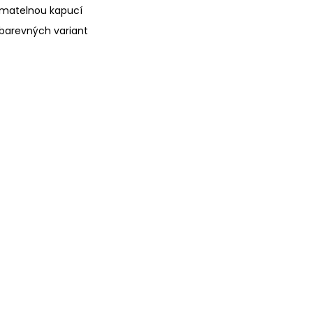
nímatelnou kapucí
 barevných variant