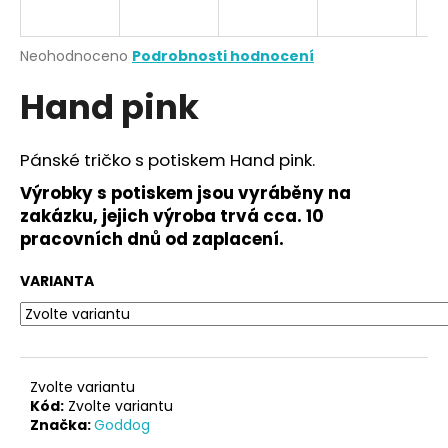
a
j
Průměrné
Neohodnoceno
Podrobnosti hodnocení
í
hodnocení
Hand pink
produktu
t
je
?
0,0
z
Pánské tričko s potiskem Hand pink.
5
hvězdiček.
Výrobky s potiskem jsou vyráběny na
zakázku, jejich výroba trvá cca. 10
HLEDAT
pracovních dnů od zaplacení.
VARIANTA
D
o
p
o
Zvolte variantu
r
Kód:
Zvolte variantu
Značka:
Goddog
u