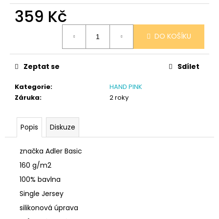
č
359 Kč
u
j
Měrná
e
DO KOŠÍKU
cena:
m
e
Zeptat se
Sdílet
SÓJOVÁ
Kategorie
:
HAND PINK
SVÍČKA
Záruka
:
2 roky
V
PORCELÁNU
RŮŽE
Popis
Diskuze
400
Kč
značka Adler Basic
160 g/m2
100% bavlna
Single Jersey
silikonová úprava