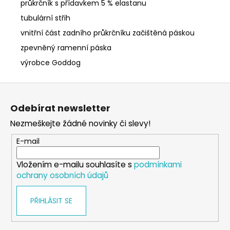
průkrčník s přídavkem 5 % elastanu
tubulární střih
vnitřní část zadního průkrčníku začištěná páskou
zpevněný ramenní páska
výrobce Goddog
Z
á
Odebírat newsletter
p
Nezmeškejte žádné novinky či slevy!
a
t
E-mail
í
Vložením e-mailu souhlasíte s
podmínkami
ochrany osobních údajů
PŘIHLÁSIT SE