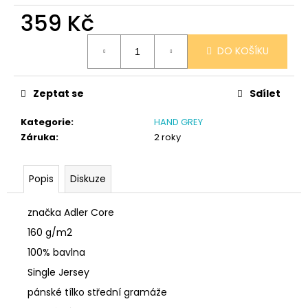
č
359 Kč
u
j
Měrná
e
DO KOŠÍKU
cena:
m
e
Zeptat se
Sdílet
PONOŽKY
Kategorie
:
HAND GREY
ČERNÉ
Záruka
:
2 roky
36-
41
150
Popis
Diskuze
Kč
značka Adler Core
160 g/m2
100% bavlna
Single Jersey
pánské tílko střední gramáže