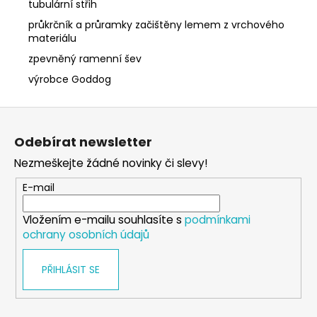
tubulární střih
průkrčník a průramky začištěny lemem z vrchového
materiálu
zpevněný ramenní šev
výrobce Goddog
Z
á
Odebírat newsletter
p
Nezmeškejte žádné novinky či slevy!
a
t
E-mail
í
Vložením e-mailu souhlasíte s
podmínkami
ochrany osobních údajů
PŘIHLÁSIT SE