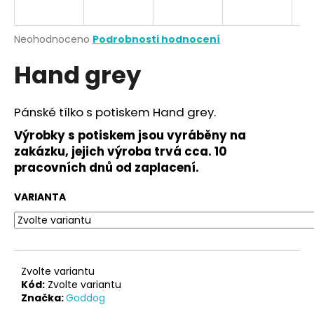
a
j
Průměrné
Neohodnoceno
Podrobnosti hodnocení
í
hodnocení
Hand grey
produktu
t
je
?
0,0
z
Pánské tílko s potiskem Hand grey.
5
hvězdiček.
Výrobky s potiskem jsou vyráběny na
zakázku, jejich výroba trvá cca. 10
HLEDAT
pracovních dnů od zaplacení.
VARIANTA
D
o
p
o
Zvolte variantu
r
Kód:
Zvolte variantu
Značka:
Goddog
u