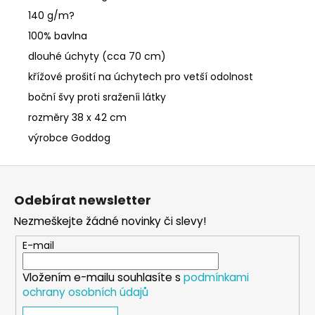
140 g/m?
100% bavlna
dlouhé úchyty (cca 70 cm)
křížové prošití na úchytech pro vetší odolnost
boční švy proti sraženíi látky
rozměry 38 x 42 cm
výrobce Goddog
Z
á
Odebírat newsletter
p
Nezmeškejte žádné novinky či slevy!
a
t
E-mail
í
Vložením e-mailu souhlasíte s
podmínkami
ochrany osobních údajů