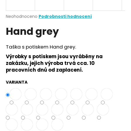
a
j
Průměrné
Neohodnoceno
Podrobnosti hodnocení
í
hodnocení
Hand grey
produktu
t
je
?
0,0
z
Taška s potiskem Hand grey.
5
hvězdiček.
Výrobky s potiskem jsou vyráběny na
zakázku, jejich výroba trvá cca. 10
HLEDAT
pracovních dnů od zaplacení.
VARIANTA
D
o
p
o
r
u