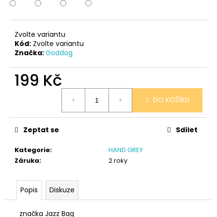
č
u
j
e
Zvolte variantu
m
Kód:
Zvolte variantu
Značka:
Goddog
e
199 Kč
PONOŽKY
ČERNÉ
Měrná
36-
DO KOŠÍKU
cena:
41
150
Kč
Zeptat se
Sdílet
Kategorie
:
HAND GREY
Záruka
:
2 roky
Popis
Diskuze
značka Jazz Bag