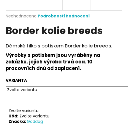
a
j
Průměrné
Neohodnoceno
Podrobnosti hodnocení
í
hodnocení
Border kolie breeds
produktu
t
je
?
0,0
z
Dámské tílko s potiskem Border kolie breeds.
5
hvězdiček.
Výrobky s potiskem jsou vyráběny na
zakázku, jejich výroba trvá cca. 10
HLEDAT
pracovních dnů od zaplacení.
VARIANTA
D
o
p
o
Zvolte variantu
r
Kód:
Zvolte variantu
Značka:
Goddog
u