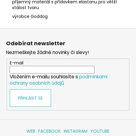
příjemný materiál s přídavkem elastanu pro větší
stálost tvaru
výrobce Goddog
Z
á
Odebírat newsletter
p
Nezmeškejte žádné novinky či slevy!
a
t
E-mail
í
Vložením e-mailu souhlasíte s
podmínkami
ochrany osobních údajů
PŘIHLÁSIT SE
WEB
FACEBOOK
INSTAGRAM
YOUTUBE