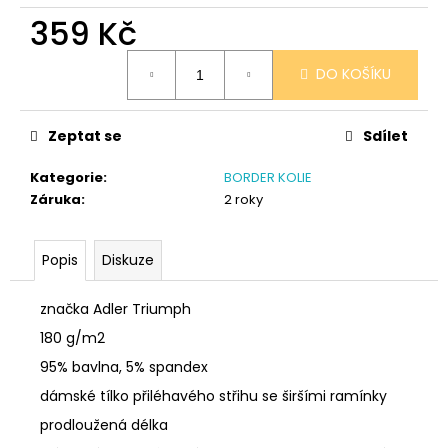
č
359 Kč
u
j
Měrná
e
DO KOŠÍKU
cena:
m
e
Zeptat se
Sdílet
SÓJOVÁ
Kategorie
:
BORDER KOLIE
SVÍČKA
Záruka
:
2 roky
V
PORCELÁNU
BORŮVKA
Popis
Diskuze
400
Kč
značka Adler Triumph
180 g/m2
95% bavlna, 5% spandex
dámské tílko přiléhavého střihu se širšími ramínky
prodloužená délka