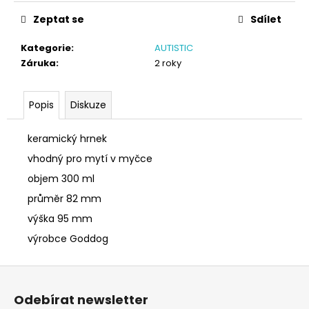
č
cena:
u
Zeptat se
Sdílet
j
e
Kategorie
:
AUTISTIC
m
Záruka
:
2 roky
e
Popis
Diskuze
SÓJOVÁ
SVÍČKA
keramický hrnek
V
PORCELÁNU
vhodný pro mytí v myčce
BORŮVKA
objem 300 ml
400
Kč
průměr 82 mm
výška 95 mm
výrobce Goddog
Z
á
Odebírat newsletter