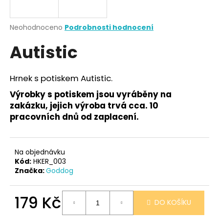
a
j
Průměrné
Neohodnoceno
Podrobnosti hodnocení
í
hodnocení
Autistic
produktu
t
je
?
0,0
z
Hrnek s potiskem Autistic.
5
hvězdiček.
Výrobky s potiskem jsou vyráběny na
zakázku, jejich výroba trvá cca. 10
HLEDAT
pracovních dnů od zaplacení.
Na objednávku
D
Kód:
HKER_003
o
Značka:
Goddog
p
o
179 Kč
r
DO KOŠÍKU
u
Měrná