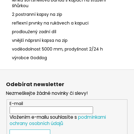
šňůrkou
2 postranní kapsy na zip
reflexní prvnky na rukávech a kapuci
prodloužený zadní díl
vnější náprsní kapsa na zip
voděodolnost 5000 mm, prodyšnost 2/24 h
výrobce Goddog
Z
á
Odebírat newsletter
p
Nezmeškejte žádné novinky či slevy!
a
t
E-mail
í
Vložením e-mailu souhlasíte s
podmínkami
ochrany osobních údajů