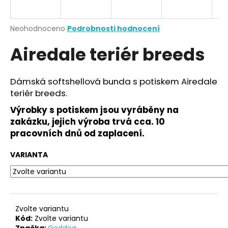
a
j
Průměrné
Neohodnoceno
Podrobnosti hodnocení
í
hodnocení
Airedale teriér breeds
produktu
t
je
?
0,0
z
Dámská softshellová bunda s potiskem Airedale
5
teriér breeds.
hvězdiček.
Výrobky s potiskem jsou vyráběny na
HLEDAT
zakázku, jejich výroba trvá cca. 10
pracovních dnů od zaplacení.
VARIANTA
D
o
p
o
r
Zvolte variantu
u
Kód:
Zvolte variantu
Značka:
Goddog