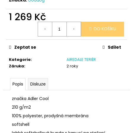
č
u
j
1 269 Kč
e
Měrná
m
DO KOŠÍKU
cena:
e
Zeptat se
Sdílet
SÓJOVÁ
SVÍČKA
Kategorie
:
AIREDALE TERIÉR
V
PORCELÁNU
Záruka
:
2 roky
RŮŽE
400
Kč
Popis
Diskuze
značka Adler Cool
210 g/m2
100% polyester, prodyšná membrána
softshell
lehká softshellová bunda s kapucí na stažení