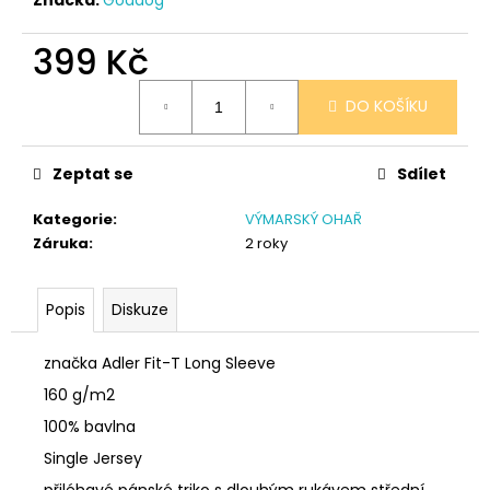
č
u
j
399 Kč
e
Měrná
m
DO KOŠÍKU
cena:
e
Zeptat se
Sdílet
SÓJOVÁ
SVÍČKA
Kategorie
:
VÝMARSKÝ OHAŘ
V
PORCELÁNU
Záruka
:
2 roky
BORŮVKA
400
Kč
Popis
Diskuze
značka Adler Fit-T Long Sleeve
160 g/m2
100% bavlna
Single Jersey
přiléhavé pánské triko s dlouhým rukávem střední