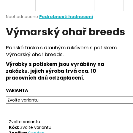
a
j
Průměrné
Neohodnoceno
Podrobnosti hodnocení
í
hodnocení
Výmarský ohař breeds
produktu
t
je
?
0,0
z
Pánské tričko s dlouhým rukávem s potiskem
5
Výmarský ohař breeds.
hvězdiček.
Výrobky s potiskem jsou vyráběny na
HLEDAT
zakázku, jejich výroba trvá cca. 10
pracovních dnů od zaplacení.
VARIANTA
D
o
p
o
r
Zvolte variantu
u
Kód:
Zvolte variantu
Značka:
Goddog