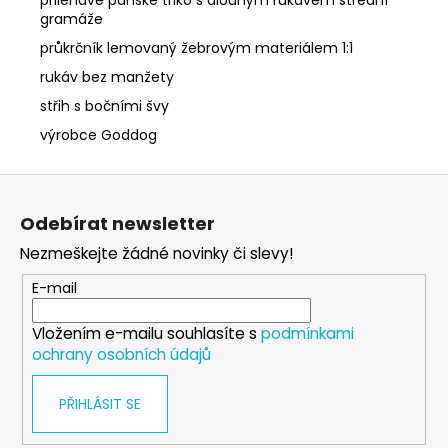
gramáže
průkrčník lemovaný žebrovým materiálem 1:1
rukáv bez manžety
střih s bočními švy
výrobce Goddog
Z
á
Odebírat newsletter
p
Nezmeškejte žádné novinky či slevy!
a
t
E-mail
í
Vložením e-mailu souhlasíte s
podmínkami
ochrany osobních údajů
PŘIHLÁSIT SE