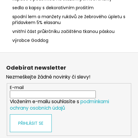
sedla a kapsy s dekorativním prošitím
spodní lem a manžety rukávů ze žebrového úpletu s
přídavkem 5% elasanu
vnitřní část průkrčníku začištěna tkanou páskou
výrobce Goddog
Z
á
Odebírat newsletter
p
Nezmeškejte žádné novinky či slevy!
a
t
E-mail
í
Vložením e-mailu souhlasíte s
podmínkami
ochrany osobních údajů
PŘIHLÁSIT SE