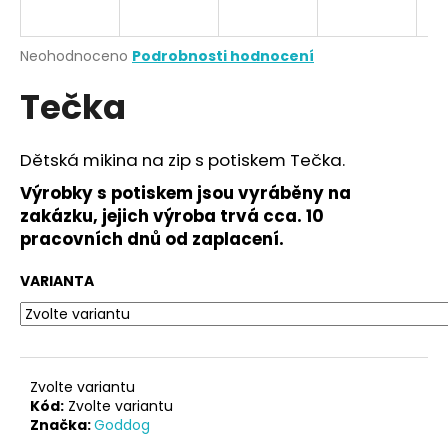
a
j
Průměrné
Neohodnoceno
Podrobnosti hodnocení
í
hodnocení
Tečka
produktu
t
je
?
0,0
z
Dětská mikina na zip s potiskem Tečka.
5
hvězdiček.
Výrobky s potiskem jsou vyráběny na
zakázku, jejich výroba trvá cca. 10
HLEDAT
pracovních dnů od zaplacení.
VARIANTA
D
o
p
o
Zvolte variantu
r
Kód:
Zvolte variantu
Značka:
Goddog
u