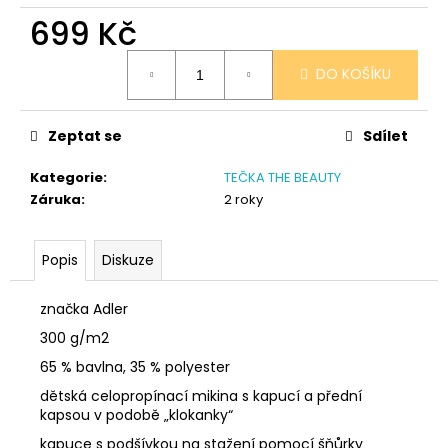
č
699 Kč
u
j
Měrná
e
DO KOŠÍKU
cena:
m
e
Zeptat se
Sdílet
SÓJOVÁ
Kategorie
:
TEČKA THE BEAUTY
SVÍČKA
Záruka
:
2 roky
V
PORCELÁNU
MELOUN
A
Popis
Diskuze
MALINA
400
značka Adler
Kč
300 g/m2
65 % bavlna, 35 % polyester
dětská celopropínací mikina s kapucí a přední
kapsou v podobě „klokanky“
kapuce s podšívkou na stažení pomocí šňůrky