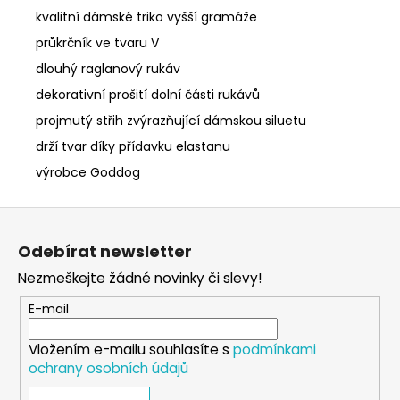
kvalitní dámské triko vyšší gramáže
průkrčník ve tvaru V
dlouhý raglanový rukáv
dekorativní prošití dolní části rukávů
projmutý střih zvýrazňující dámskou siluetu
drží tvar díky přídavku elastanu
výrobce Goddog
Z
á
Odebírat newsletter
p
Nezmeškejte žádné novinky či slevy!
a
t
E-mail
í
Vložením e-mailu souhlasíte s
podmínkami
ochrany osobních údajů