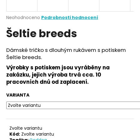
a
j
Průměrné
Neohodnoceno
Podrobnosti hodnocení
í
hodnocení
Šeltie breeds
produktu
t
je
?
0,0
z
Dámské tričko s dlouhým rukávem s potiskem
5
Šeltie breeds.
hvězdiček.
Výrobky s potiskem jsou vyráběny na
HLEDAT
zakázku, jejich výroba trvá cca. 10
pracovních dnů od zaplacení.
VARIANTA
D
o
p
o
r
Zvolte variantu
u
Kód:
Zvolte variantu
Značka:
Goddog