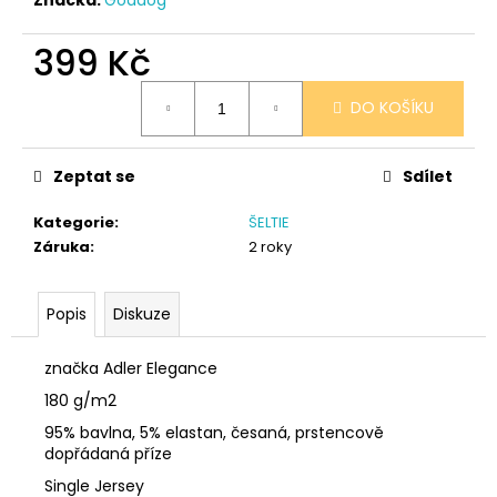
č
u
j
399 Kč
e
Měrná
m
DO KOŠÍKU
cena:
e
Zeptat se
Sdílet
SÓJOVÁ
SVÍČKA
Kategorie
:
ŠELTIE
V
PORCELÁNU
Záruka
:
2 roky
RŮŽE
400
Kč
Popis
Diskuze
značka Adler Elegance
180 g/m2
95% bavlna, 5% elastan, česaná, prstencově
dopřádaná příze
Single Jersey