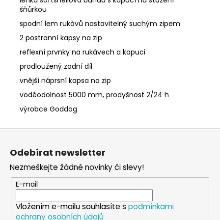
šňůrkou
spodní lem rukávů nastavitelný suchým zipem
2 postranní kapsy na zip
reflexní prvnky na rukávech a kapuci
prodloužený zadní díl
vnější náprsní kapsa na zip
voděodolnost 5000 mm, prodyšnost 2/24 h
výrobce Goddog
Z
á
Odebírat newsletter
p
Nezmeškejte žádné novinky či slevy!
a
t
E-mail
í
Vložením e-mailu souhlasíte s
podmínkami
ochrany osobních údajů