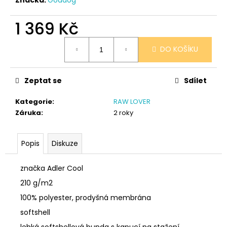
č
u
j
1 369 Kč
e
Měrná
m
DO KOŠÍKU
cena:
e
Zeptat se
Sdílet
SÓJOVÁ
SVÍČKA
Kategorie
:
RAW LOVER
V
PORCELÁNU
Záruka
:
2 roky
MELOUN
A
MALINA
Popis
Diskuze
400
Kč
značka Adler Cool
210 g/m2
100% polyester, prodyšná membrána
softshell
lehká softshellová bunda s kapucí na stažení