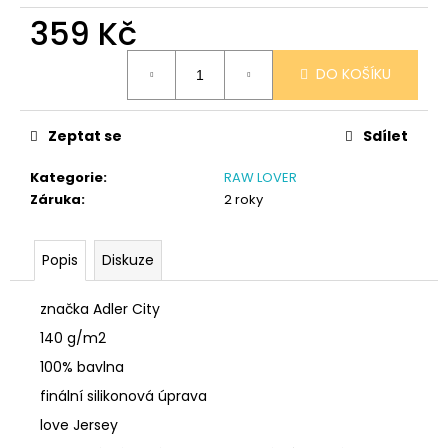
č
359 Kč
u
j
Měrná
e
DO KOŠÍKU
cena:
m
e
Zeptat se
Sdílet
SÓJOVÁ
Kategorie
:
RAW LOVER
SVÍČKA
Záruka
:
2 roky
V
PORCELÁNU
MELOUN
A
Popis
Diskuze
MALINA
400
značka Adler City
Kč
140 g/m2
100% bavlna
finální silikonová úprava
love Jersey