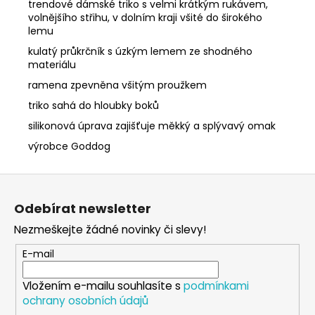
trendové dámské triko s velmi krátkým rukávem,
volnějšího střihu, v dolním kraji všité do širokého
lemu
kulatý průkrčník s úzkým lemem ze shodného
materiálu
ramena zpevněna všitým proužkem
triko sahá do hloubky boků
silikonová úprava zajišťuje měkký a splývavý omak
výrobce Goddog
Z
á
Odebírat newsletter
p
Nezmeškejte žádné novinky či slevy!
a
t
E-mail
í
Vložením e-mailu souhlasíte s
podmínkami
ochrany osobních údajů