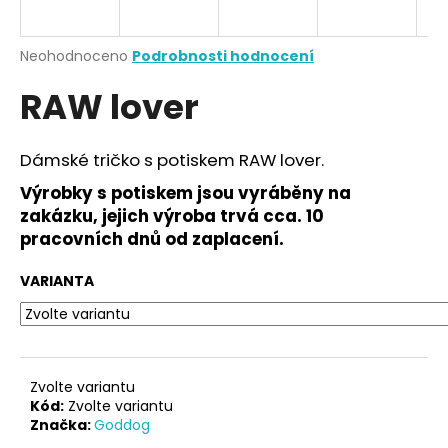
a
j
Průměrné
Neohodnoceno
Podrobnosti hodnocení
í
hodnocení
RAW lover
produktu
t
je
?
0,0
z
Dámské tričko s potiskem RAW lover.
5
hvězdiček.
Výrobky s potiskem jsou vyráběny na
zakázku, jejich výroba trvá cca. 10
HLEDAT
pracovních dnů od zaplacení.
VARIANTA
D
o
p
o
Zvolte variantu
r
Kód:
Zvolte variantu
Značka:
Goddog
u