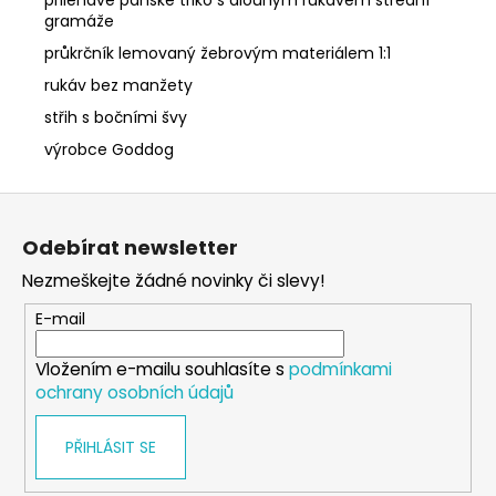
gramáže
průkrčník lemovaný žebrovým materiálem 1:1
rukáv bez manžety
střih s bočními švy
výrobce Goddog
Z
á
Odebírat newsletter
p
Nezmeškejte žádné novinky či slevy!
a
t
E-mail
í
Vložením e-mailu souhlasíte s
podmínkami
ochrany osobních údajů
PŘIHLÁSIT SE