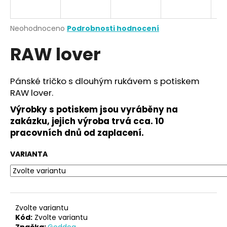
a
j
Průměrné
Neohodnoceno
Podrobnosti hodnocení
í
hodnocení
RAW lover
produktu
t
je
?
0,0
z
Pánské tričko s dlouhým rukávem s potiskem
5
RAW lover.
hvězdiček.
Výrobky s potiskem jsou vyráběny na
HLEDAT
zakázku, jejich výroba trvá cca. 10
pracovních dnů od zaplacení.
VARIANTA
D
o
p
o
r
Zvolte variantu
u
Kód:
Zvolte variantu
Značka:
Goddog