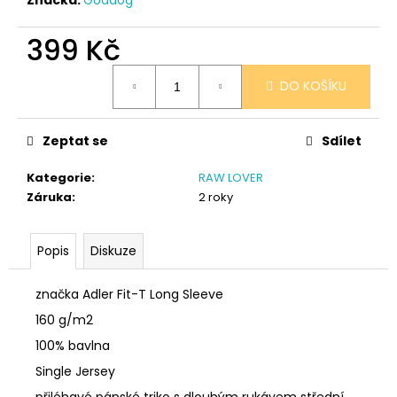
č
u
j
399 Kč
e
Měrná
m
DO KOŠÍKU
cena:
e
Zeptat se
Sdílet
SÓJOVÁ
SVÍČKA
Kategorie
:
RAW LOVER
V
PORCELÁNU
Záruka
:
2 roky
MELOUN
A
MALINA
Popis
Diskuze
400
Kč
značka Adler Fit-T Long Sleeve
160 g/m2
100% bavlna
Single Jersey
přiléhavé pánské triko s dlouhým rukávem střední