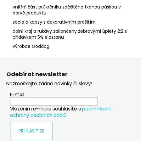
vnitřní část průkrčníku začištěna tkanou páskou v
barvě produktu
sedla a kapsy s dekorativním prošitím
dolní kraj a rukávy zakončeny žebrovými úplety 2:2 s
přídavkem 5% elastanu
výrobce Goddog
Z
á
Odebírat newsletter
p
Nezmeškejte žádné novinky či slevy!
a
t
E-mail
í
Vložením e-mailu souhlasíte s
podmínkami
ochrany osobních údajů
PŘIHLÁSIT SE