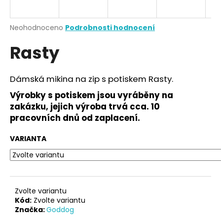
a
j
Průměrné
Neohodnoceno
Podrobnosti hodnocení
í
hodnocení
Rasty
produktu
t
je
?
0,0
z
Dámská mikina na zip s potiskem Rasty.
5
hvězdiček.
Výrobky s potiskem jsou vyráběny na
zakázku, jejich výroba trvá cca. 10
HLEDAT
pracovních dnů od zaplacení.
VARIANTA
D
o
p
o
Zvolte variantu
r
Kód:
Zvolte variantu
Značka:
Goddog
u