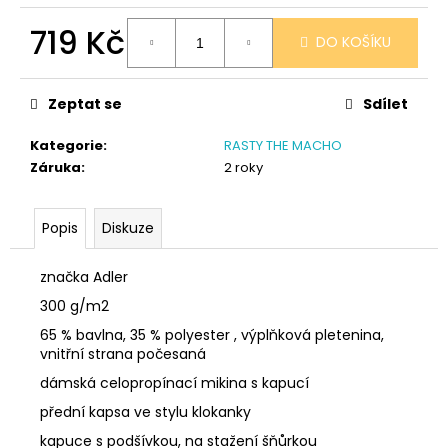
č
u
719 Kč
DO KOŠÍKU
j
e
Měrná
cena:
m
Zeptat se
Sdílet
e
Kategorie
:
RASTY THE MACHO
Záruka
:
2 roky
SÓJOVÁ
SVÍČKA
V
PORCELÁNU
Popis
Diskuze
ZELENÝ
ČAJ
značka Adler
400
Kč
300 g/m2
65 % bavlna, 35 % polyester , výplňková pletenina,
vnitřní strana počesaná
dámská celopropínací mikina s kapucí
přední kapsa ve stylu klokanky
kapuce s podšívkou, na stažení šňůrkou